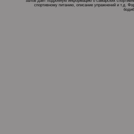
залов дает подробную информацию о самарских спортивны
спортивному питанию, описание упражнений и т.д. Ф
бодиб