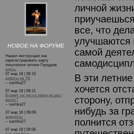
личной жизни
приучаешься
все, что дел
улучшаются 
НОВОЕ НА ФОРУМЕ
самой деяте
Нашел инструкцию как
зарегистрировать карту
самодисципл
покупателя аптеки Горздрав
здесь
.
07 мар 18 | 09:15
В эти летние
дебаты на ТВ
-- sashka27
хочется отст
07 мар 18 | 09:11
Влияет ли тестостерон на рост
сторону, отп
волос?
-- sashka27
нибудь за гр
07 мар 18 | 09:09
анекдоты
полнится от
-- sashka27
07 мар 18 | 09:06
путешествен
всё для бани