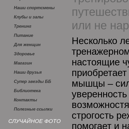
путешеств
Наши спортсмены
Клубы и залы
или не на
Тренинг
Питание
Несколько ле
Для женщин
тренажерном
Здоровье
настоящие ч
Магазин
приобретает 
Наши друзья
мышцы – силу
Супер звезды ББ
Библиотека
уверенность
Контакты
возможностях
Полезные ссылки
строгость ре
СЛУЧАЙНОЕ ФОТО
помогает и н