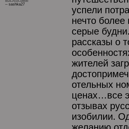
-- sashka27
успели потра
нечто более 
серые будни
рассказы о т
особенностя
жителей заг
достопримеч
отельных ном
ценах…все э
отзывах русс
изобилии. О
желанию отд