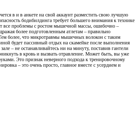
чется в и в анкете на свой аккаунт разместить свою лучшую
оопасность бодибилдинга требует большего внимания к технике
т все проблемы с ростом мышечной массы, ошибочно –
подражая более подготовленным атлетам – правильно
ем более, что микротравмы мышечных волокон с таким
циной будет пассивный отдых на скамейке после выполнения
але – не останавливайтесь ни на минуту, поставив гантели
никнуть в кровь и вызвать отравление. Может быть, вы уже
руками. Это признак неверного подхода к тренировочному
ировка – это очень просто, главное вместе с усердием и