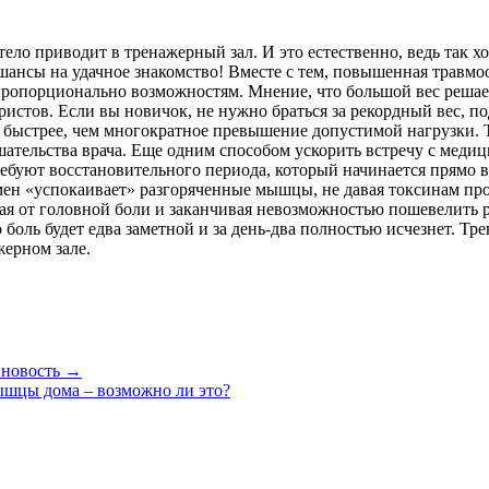
ело приводит в тренажерный зал. И это естественно, ведь так хо
 шансы на удачное знакомство! Вместе с тем, повышенная травм
ропорционально возможностям. Мнение, что большой вес решае
ристов. Если вы новичок, не нужно браться за рекордный вес, 
ыстрее, чем многократное превышение допустимой нагрузки. Т
ательства врача. Еще одним способом ускорить встречу с меди
буют восстановительного периода, который начинается прямо в з
мен «успокаивает» разгоряченные мышцы, не давая токсинам про
ная от головной боли и заканчивая невозможностью пошевелить 
оль будет едва заметной и за день-два полностью исчезнет. Трен
жерном зале.
 новость →
ышцы дома – возможно ли это?