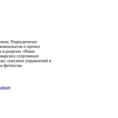
бежом. Периодически
чемпионатов и прочих
ы в разделах «Наши
самарских спортивных
нию, описание упражнений и
 и фитнесом.