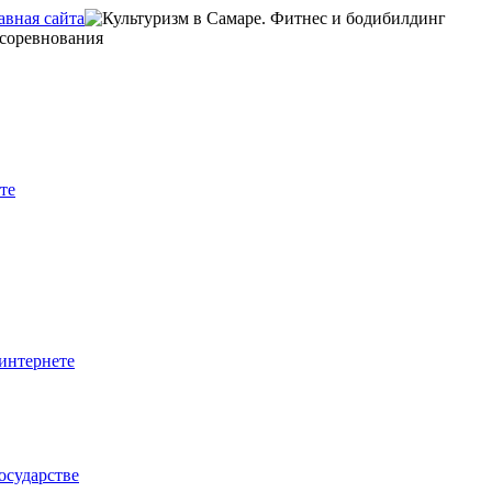
те
интернете
осударстве