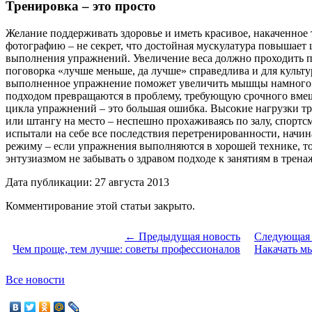
Тренировка – это просто
Желание поддерживать здоровье и иметь красивое, накаченное т
фотографию – не секрет, что достойная мускулатура повышает
выполнения упражнений. Увеличение веса должно проходить п
поговорка «лучше меньше, да лучше» справедлива и для культу
выполненное упражнение поможет увеличить мышцы намного б
подходом превращаются в проблему, требующую срочного вмеш
цикла упражнений – это большая ошибка. Высокие нагрузки тре
или штангу на место – неспешно прохаживаясь по залу, спортс
испытали на себе все последствия перетренированности, начи
режиму – если упражнения выполняются в хорошей технике, то б
энтузиазмом не забывать о здравом подходе к занятиям в трена
Дата публикации: 27 августа 2013
Комментирование этой статьи закрыто.
← Предыдущая новость
Следующая
Чем проще, тем лучше: советы профессионалов
Накачать м
Все новости