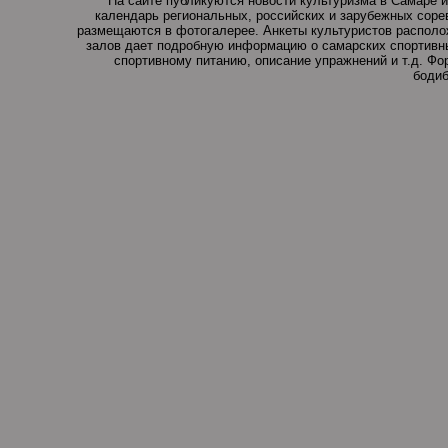
На сайте публикуются новости культуризма в Самаре и
календарь региональных, российских и зарубежных соре
размещаются в фотогалерее. Анкеты культуристов располо
залов дает подробную информацию о самарских спортивны
спортивному питанию, описание упражнений и т.д. Ф
бодиб