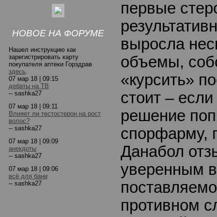
первые стер
результатив
НОВОЕ НА ФОРУМЕ
выросла неск
Нашел инструкцию как
зарегистрировать карту
объемы, соб
покупателя аптеки Горздрав
здесь
.
«курсить» по
07 мар 18 | 09:15
дебаты на ТВ
стоит – если
-- sashka27
07 мар 18 | 09:11
решение поп
Влияет ли тестостерон на рост
волос?
-- sashka27
спорфарму, 
07 мар 18 | 09:09
Данабол отз
анекдоты
-- sashka27
уверенным в
07 мар 18 | 09:06
всё для бани
поставляемог
-- sashka27
противном с