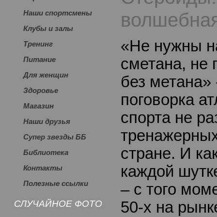
волшебная
Наши спортсмены
Клубы и залы
«Не нужны н
Тренинг
сметана, не 
Питание
Для женщин
без метана» 
Здоровье
поговорка ат
Магазин
спорта не ра
Наши друзья
тренажерных
Супер звезды ББ
стране. И ка
Библиотека
каждой шутк
Контакты
Полезные ссылки
– с того мом
СЛУЧАЙНОЕ ФОТО
50-х на рынк