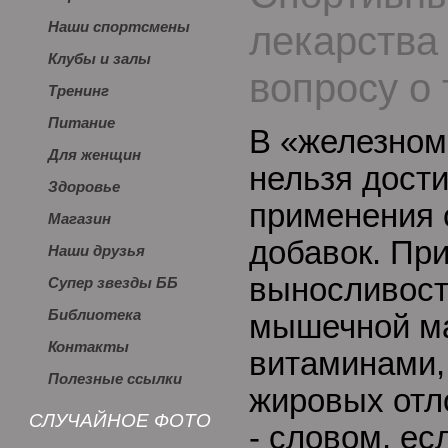
лекарства 
Наши спортсмены
Клубы и залы
вопросу о
Тренинг
Питание
В «железном
Для женщин
нельзя дости
Здоровье
применения 
Магазин
добавок. При
Наши друзья
выносливост
Супер звезды ББ
Библиотека
мышечной ма
Контакты
витаминами,
Полезные ссылки
жировых отл
СЛУЧАЙНОЕ ФОТО
- словом, ес