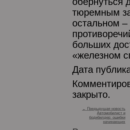
обернуться 
тюремным за
остальном –
противоречи
больших дос
«железном с
Дата публика
Комментиро
закрыто.
← Предыдущая новость
Автомобилист и
бодибилдер: ошибки
начинающих