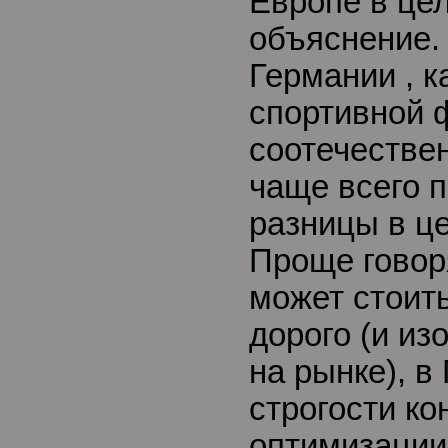
Европе в цел
объяснение.
Германии , к
спортивной 
соотечестве
чаще всего 
разницы в ц
Проще говоря
может стоит
дорого (и из
на рынке), в
строгости ко
оптимизации