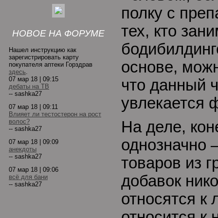
полку с преп
тех, кто зан
НОВОЕ НА ФОРУМЕ
бодибилдинг
Нашел инструкцию как
зарегистрировать карту
основе, мож
покупателя аптеки Горздрав
здесь
.
07 мар 18 | 09:15
что данный 
дебаты на ТВ
-- sashka27
увлекается 
07 мар 18 | 09:11
Влияет ли тестостерон на рост
волос?
На деле, кон
-- sashka27
однозначно 
07 мар 18 | 09:09
анекдоты
-- sashka27
товаров из 
07 мар 18 | 09:06
добавок ник
всё для бани
-- sashka27
относятся к 
относится к 