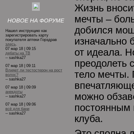
Жизнь вноси
мечты – боль
НОВОЕ НА ФОРУМЕ
добился мощ
Нашел инструкцию как
зарегистрировать карту
изначально 
покупателя аптеки Горздрав
здесь
.
07 мар 18 | 09:15
от идеала. Н
дебаты на ТВ
-- sashka27
преодолеть с
07 мар 18 | 09:11
Влияет ли тестостерон на рост
тело мечты.
волос?
-- sashka27
впечатляюще
07 мар 18 | 09:09
анекдоты
можно обзав
-- sashka27
07 мар 18 | 09:06
постоянным 
всё для бани
-- sashka27
клуба.
Это сполна 