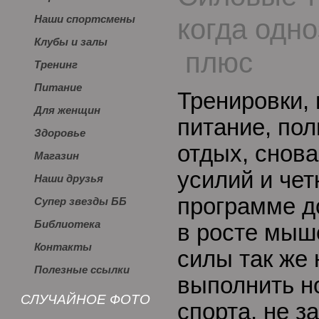
когда одн
Наши спортсмены
Клубы и залы
плюс
Тренинг
Питание
Тренировки,
Для женщин
питание, по
Здоровье
отдых, снов
Магазин
усилий и чет
Наши друзья
программе д
Супер звезды ББ
Библиотека
в росте мыш
Контакты
силы так же 
Полезные ссылки
выполнить н
СЛУЧАЙНОЕ ФОТО
спорта, не з