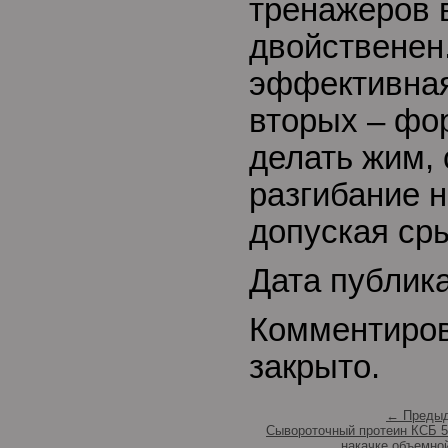
тренажеров 
двойственен.
эффективная
вторых – фо
делать жим, 
разгибание н
допуская ср
Дата публик
Комментиро
закрыто.
← Предыд
Сывороточный протеин КСБ 5
накачке объемно