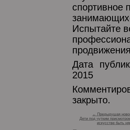
спортивное 
занимающихс
Испытайте в
профессиона
продвижения
Дата публик
2015
Комментиро
закрыто.
← Предыдущая ново
Дети под чутким присмотром
искусстве быть ня