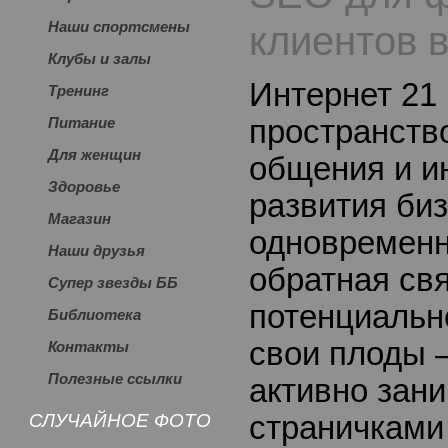
клиентов 
Наши спортсмены
Клубы и залы
Интернет 21 
Тренинг
пространств
Питание
Для женщин
общения и и
Здоровье
развития би
Магазин
одновременн
Наши друзья
обратная свя
Супер звезды ББ
потенциальн
Библиотека
свои плоды –
Контакты
Полезные ссылки
активно зан
СЛУЧАЙНОЕ ФОТО
страничками 