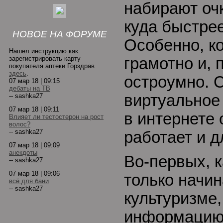
набирают оч
куда быстрее
НОВОЕ НА ФОРУМЕ
Особенно, ко
Нашел инструкцию как
зарегистрировать карту
грамотно и, 
покупателя аптеки Горздрав
здесь
.
остроумно. 
07 мар 18 | 09:15
дебаты на ТВ
виртуальное
-- sashka27
07 мар 18 | 09:11
в интернете 
Влияет ли тестостерон на рост
волос?
-- sashka27
работает и д
07 мар 18 | 09:09
анекдоты
Во-первых, к
-- sashka27
07 мар 18 | 09:06
только начин
всё для бани
-- sashka27
культуризме
информацию 