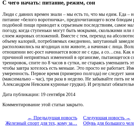
С чего начать: питание, режим, сон
Люди с давних времен знали – мы есть то, что мы едим. Еда –
питание «белого воротничка», предпочитающего всем блюдам ре
подобной пищи приводит к серьезным последствиям, самое мало
погоду, когда ступеньки могут быть мокрыми, скользкими или
слоем жировых отложений. Вместе с тем, переход на абсолютн
объему калорий, потребляемых ежедневно, запутанный замедлен
расположились на ягодицах или животе, а начиная с лица. Вол
отношении вес-рост начинается вовсе не с еды, а со…сна. Как
причиной неприятных изменений в организме, пытающегося со
тренировок, спите по 8 часов в сутки, не стараясь уменьшить э
чтобы завтра хотелось есть меньше. Это просто не работает. Им
умеренность. Первое время (примерно полгода) не следует за
(максимально – час), три раза в неделю. Не забывайте пить не 
Александром Невским куриные грудки). И результат обязательн
Дата публикации: 19 сентября 2014
Комментирование этой статьи закрыто.
← Предыдущая новость
Следующая новость →
Железный спорт для тех, кому за…
Обувь для большого чело