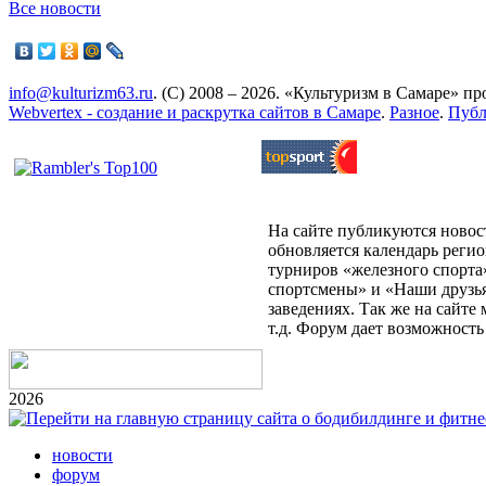
Все новости
info@kulturizm63.ru
. (C) 2008 – 2026. «Культуризм в Самаре» 
Webvertex - создание и раскрутка сайтов в Самаре
.
Разное
.
Публ
На сайте публикуются новост
обновляется календарь реги
турниров «железного спорта
спортсмены» и «Наши друзья
заведениях. Так же на сайт
т.д. Форум дает возможност
2026
новости
форум