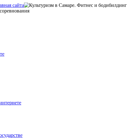
те
интернете
осударстве