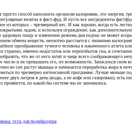
 не просто способ наполнить организм калориями, это энергия, 
гулярные визиты в фаст-фуд. И пусть все ингредиенты фастфуда
е из которых – чрезмерный вес. И как хорошо, когда есть лестн
 покрытыми льдом, и используя ограждение, как дополнительную
о здоровую пищу и изменение режима дня подчас не может всерь
ием обмена веществ, неохотно расстается с лишними килограмма
шебное преображение тучного человека в накаченного атлета или
 ни странно, именно недостаток или переизбыток сна, в сочета
образить, что же от него хотят и чаще всего соображающего н
то число и не превышать его, по возможности. Запасаться сном вп
енно во сне растут мышцы и начинается переработка жира в нечто
ниматься по чрезмерно интенсивной программе. Лучше меньше п
менее двух литров в день (воды, а не кофе или газировки), есть
о проявится, по какой-бы системе вы не занимались.
века: угги для бодибилдера