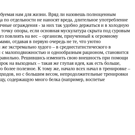
требуемая нам для жизни. Вряд ли назовешь полноценным
 по отдельности не наносят вреда, длительное употребление
ичные ограждения - за них так удобно держаться и в холодную
 точку опоры, если основная мускулатура скрыта под суровым
ез повлиять на вес – организм, приученный к огромному
ми, отдавая в первую очередь не те, что уютно
 же экстремально худого – в среднестатистического в
нии с малоподвижностью и однообразным рационом, становится
еправильно. Решившись изменить свою внешность при помощи
рок на выходных – такая же глупая идея, как есть больше,
 более полезное. К тому же, начало всех начал в тренировке –
одходов, но с большим весом, непродолжительные тренировки
 пищу, содержащую много белка (например, воспетые