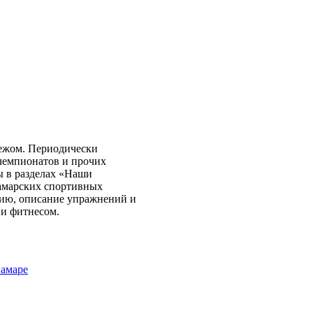
бежом. Периодически
чемпионатов и прочих
ы в разделах «Наши
самарских спортивных
нию, описание упражнений и
 и фитнесом.