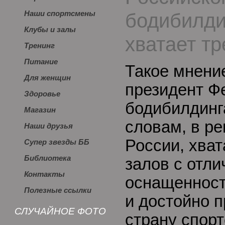
бодибилди
Наши спортсмены
Клубы и залы
хватает т
Тренинг
Питание
Такое мнени
Для женщин
президент Ф
Здоровье
бодибилдинг
Магазин
словам, в ре
Наши друзья
России, хва
Супер звезды ББ
Библиотека
залов с отли
Контакты
оснащенност
Полезные ссылки
и достойно 
СЛУЧАЙНОЕ ФОТО
страну спор