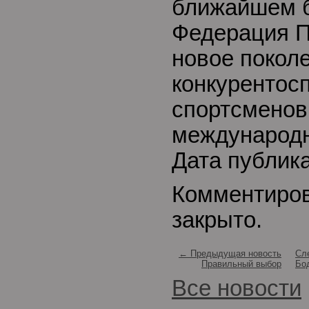
ближайшем 
Федерация П
новое покол
конкурентос
спортсменов
международн
Дата публик
Комментиро
закрыто.
← Предыдущая новость
Сл
Правильный выбор
Бо
Все новости