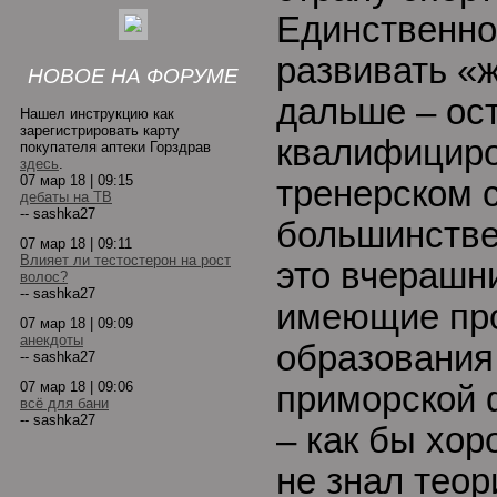
Единственно
развивать «
НОВОЕ НА ФОРУМЕ
дальше – ос
Нашел инструкцию как
зарегистрировать карту
квалифициро
покупателя аптеки Горздрав
здесь
.
07 мар 18 | 09:15
тренерском с
дебаты на ТВ
-- sashka27
большинстве
07 мар 18 | 09:11
Влияет ли тестостерон на рост
это вчерашн
волос?
-- sashka27
имеющие пр
07 мар 18 | 09:09
анекдоты
образования
-- sashka27
07 мар 18 | 09:06
приморской 
всё для бани
-- sashka27
– как бы хо
не знал теор