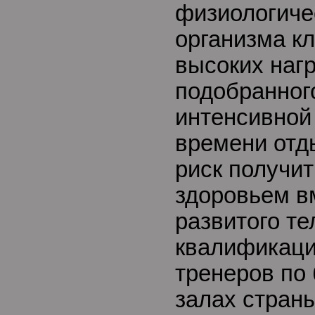
физиологиче
организма к
высоких наг
подобранног
интенсивной
времени отд
риск получи
здоровьем в
развитого т
квалификаци
тренеров по
залах стран