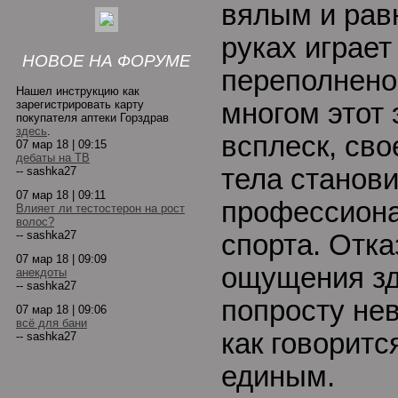
вялым и рав
руках играет
НОВОЕ НА ФОРУМЕ
переполнено
Нашел инструкцию как
зарегистрировать карту
многом этот 
покупателя аптеки Горздрав
здесь
.
всплеск, сво
07 мар 18 | 09:15
дебаты на ТВ
тела станов
-- sashka27
07 мар 18 | 09:11
профессиона
Влияет ли тестостерон на рост
волос?
-- sashka27
спорта. Отка
07 мар 18 | 09:09
ощущения зд
анекдоты
-- sashka27
попросту нев
07 мар 18 | 09:06
всё для бани
как говоритс
-- sashka27
единым.