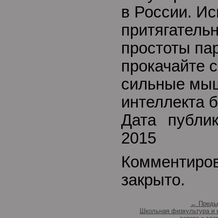
в России. И
притягатель
простоты пар
прокачайте с
сильные мыш
интеллекта
Дата публи
2015
Комментиро
закрыто.
← Преды
Школьная физкультура и 