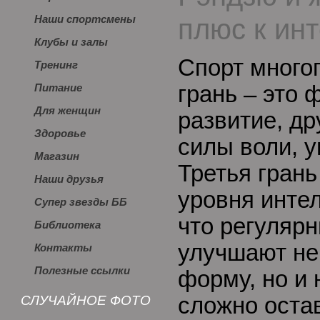
плюс к ин
Наши спортсмены
Клубы и залы
Спорт многог
Тренинг
грань – это 
Питание
Для женщин
развитие, др
Здоровье
силы воли, у
Магазин
Третья гран
Наши друзья
уровня интел
Супер звезды ББ
что регуляр
Библиотека
улучшают не
Контакты
Полезные ссылки
форму, но и 
СЛУЧАЙНОЕ ФОТО
сложно оста