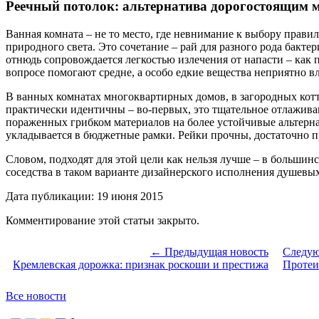
Реечный потолок: альтернатива дорогостоящим 
Ванная комната – не то место, где невнимание к выбору правил
природного света. Это сочетание – рай для разного рода бакте
отнюдь сопровождается легкостью излечения от напасти – как
вопросе помогают средне, а особо едкие вещества неприятно вл
В ванных комнатах многоквартирных домов, в загородных котте
практически идентичны – во-первых, это тщательное отлажива
пораженных грибком материалов на более устойчивые альтерна
укладывается в бюджетные рамки. Рейки прочны, достаточно 
Словом, подходят для этой цели как нельзя лучше – в большинс
соседства в таком варианте дизайнерского исполнения душевы
Дата публикации: 19 июня 2015
Комментирование этой статьи закрыто.
← Предыдущая новость
Следую
Кремлевская дорожка: признак роскоши и престижа
Протеи
Все новости