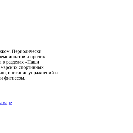
бежом. Периодически
чемпионатов и прочих
ы в разделах «Наши
самарских спортивных
нию, описание упражнений и
 и фитнесом.