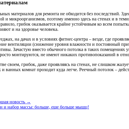
материалам
ьных материалов для ремонта не обходится без последствий. Зде
рий и микроорганизмов, поэтому именно здесь на стенах и в темн
 правило, грибок оказывается крайне устойчивым ко всем попыт
ияют и на здоровье человека.
джах, на дачах и в условиях фитнес-центра – везде, где проявл
ние вентиляции (снижение уровня влажности и постоянный прит
тивы. Зачастую вместо обычного потолка в таких помещениях у
просто монтируются, не имеют никаких противопоказаний в от
тве своем, грибок, даже проявляясь на стенах, не слишком жалу
х и ванных комнат проходит куда легче. Реечный потолок – дей
щая новость →
н и набор массы: больше, еще больше мышц!