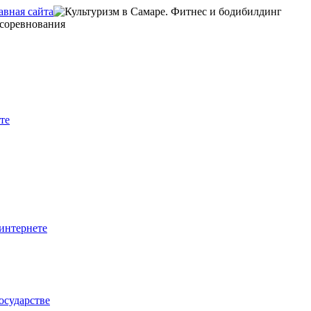
те
интернете
осударстве