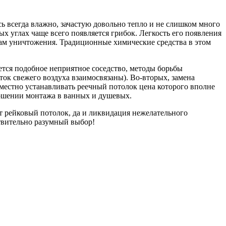
сь всегда влажно, зачастую довольно тепло и не слишком много
ых углах чаще всего появляется грибок. Легкость его появления
кам уничтожения. Традиционные химические средства в этом
яется подобное неприятное соседство, методы борьбы
ок свежего воздуха взаимосвязаны). Во-вторых, замена
местно устанавливать реечный потолок цена которого вполне
ношении монтажа в ванных и душевых.
ет рейковый потолок, да и ликвидация нежелательного
ствительно разумный выбор!