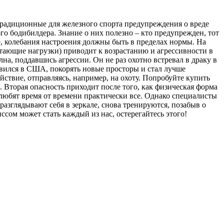
традиционные для железного спорта предупреждения о вреде
 бодибилдера. Знание о них полезно – кто предупрежден, тот
, колебания настроения должны быть в пределах нормы. На
стающие нагрузки) приводит к возрастанию и агрессивности в
на, поддавшись агрессии. Он не раз охотно встревал в драку в
авился в США, покорять новые просторы и стал лучше
ствие, отправляясь, например, на охоту. Попробуйте купить
 Вторая опасность приходит после того, как физическая форма
 любят время от времени практически все. Однако специалисты
разглядывают себя в зеркале, снова тренируются, позабыв о
ссом может стать каждый из нас, остерегайтесь этого!