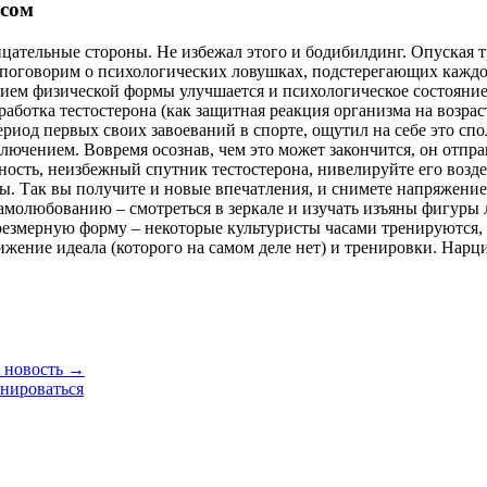
ссом
ицательные стороны. Не избежал этого и бодибилдинг. Опуская 
оговорим о психологических ловушках, подстерегающих каждого
ием физической формы улучшается и психологическое состояние
работка тестостерона (как защитная реакция организма на возра
иод первых своих завоеваний в спорте, ощутил на себе это спол
лючением. Вовремя осознав, чем это может закончится, он отпр
ость, неизбежный спутник тестостерона, нивелируйте его воздей
ы. Так вы получите и новые впечатления, и снимете напряжение.
самолюбованию – смотреться в зеркале и изучать изъяны фигуры
чрезмерную форму – некоторые культуристы часами тренируются, 
ижение идеала (которого на самом деле нет) и тренировки. Нарци
 новость →
енироваться