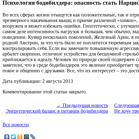
Психология бодибилдера: опасность стать Нарци
Во всех сферах жизни отыщутся как положительные, так и отр
чрезмерного накачивания мышц и приеме различной «химии», п
вооружен и может избежать ошибки. Гипотетически, с улучшен
самом деле интенсивность нагрузок и большая, чем обычно, вы
поведении. Кумир нескольких поколений, Железный Арни, в пер
родной Австрии, за что чуть было не поплатится тюремным зак
контролировать себя. Если вы замечаете повышенную агрессивн
арбалет скорпион, отличное устройство для бесшумной стрельб
приближается к идеалу. Человек по природе своей подвержен 
заметили, что в среде бодибилдеров это явление приобретает 
покое и общению с друзьями. Все, что их интересует – это дост
Дата публикации: 2 августа 2013
Комментирование этой статьи закрыто.
← Предыдущая новость
Следующая
Энергетический баланс в питании бодибилдера
Не хочу тр
Все новости