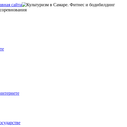
те
интернете
осударстве