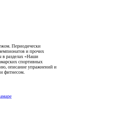
бежом. Периодически
чемпионатов и прочих
ы в разделах «Наши
самарских спортивных
нию, описание упражнений и
 и фитнесом.