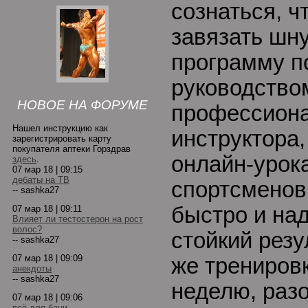
сознаться, ч
завязать шну
программу п
руководство
НОВОЕ НА ФОРУМЕ
профессиона
Нашел инструкцию как
инструктора
зарегистрировать карту
покупателя аптеки Горздрав
онлайн-урок
здесь
.
07 мар 18 | 09:15
дебаты на ТВ
спортсменов,
-- sashka27
быстро и на
07 мар 18 | 09:11
Влияет ли тестостерон на рост
волос?
стойкий резу
-- sashka27
07 мар 18 | 09:09
же тренировк
анекдоты
-- sashka27
неделю, раз
07 мар 18 | 09:06
всё для бани