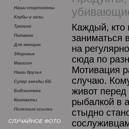
убивающи
Наши спортсмены
Клубы и залы
Каждый, кто
Тренинг
заниматься 
Питание
Для женщин
на регулярно
Здоровье
сюда по раз
Магазин
Мотивация ра
Наши друзья
случаю. Ком
Супер звезды ББ
живот перед
Библиотека
рыбалкой в а
Контакты
Полезные ссылки
стыдно стан
СЛУЧАЙНОЕ ФОТО
сослуживцам