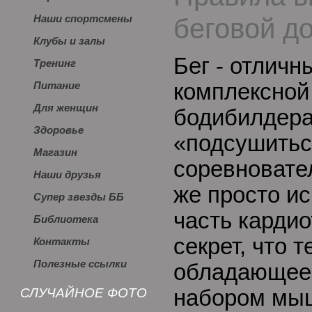
беговой д
Наши спортсмены
Клубы и залы
Бег - отличн
Тренинг
комплексной
Питание
Для женщин
бодибилдера
Здоровье
«подсушитьс
Магазин
соревновате
Наши друзья
же просто ис
Супер звезды ББ
часть кардио
Библиотека
секрет, что т
Контакты
Полезные ссылки
обладающее
СЛУЧАЙНОЕ ФОТО
набором мыш