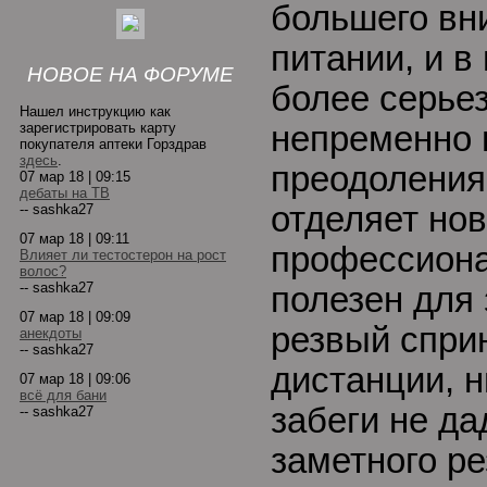
большего вн
питании, и в
НОВОЕ НА ФОРУМЕ
более серье
Нашел инструкцию как
зарегистрировать карту
непременно 
покупателя аптеки Горздрав
здесь
.
преодоления 
07 мар 18 | 09:15
дебаты на ТВ
отделяет нов
-- sashka27
07 мар 18 | 09:11
профессиона
Влияет ли тестостерон на рост
волос?
-- sashka27
полезен для 
07 мар 18 | 09:09
резвый сприн
анекдоты
-- sashka27
дистанции, 
07 мар 18 | 09:06
всё для бани
забеги не да
-- sashka27
заметного ре