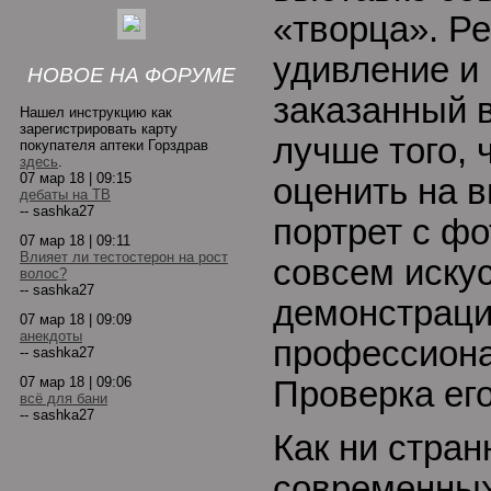
«творца». Ре
удивление и 
НОВОЕ НА ФОРУМЕ
заказанный в
Нашел инструкцию как
зарегистрировать карту
лучше того, 
покупателя аптеки Горздрав
здесь
.
07 мар 18 | 09:15
оценить на в
дебаты на ТВ
-- sashka27
портрет с фо
07 мар 18 | 09:11
Влияет ли тестостерон на рост
совсем искус
волос?
-- sashka27
демонстрац
07 мар 18 | 09:09
анекдоты
профессиона
-- sashka27
07 мар 18 | 09:06
Проверка его
всё для бани
-- sashka27
Как ни стран
современных