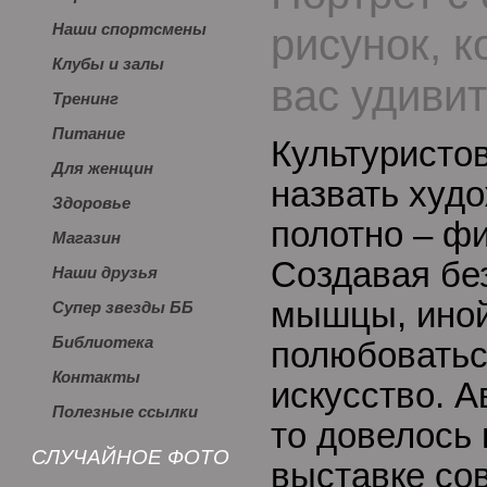
рисунок, 
Наши спортсмены
Клубы и залы
вас удивит
Тренинг
Питание
Культуристо
Для женщин
назвать худо
Здоровье
полотно – фи
Магазин
Создавая бе
Наши друзья
мышцы, иной
Супер звезды ББ
Библиотека
полюбоватьс
Контакты
искусство. А
Полезные ссылки
то довелось
СЛУЧАЙНОЕ ФОТО
выставке со