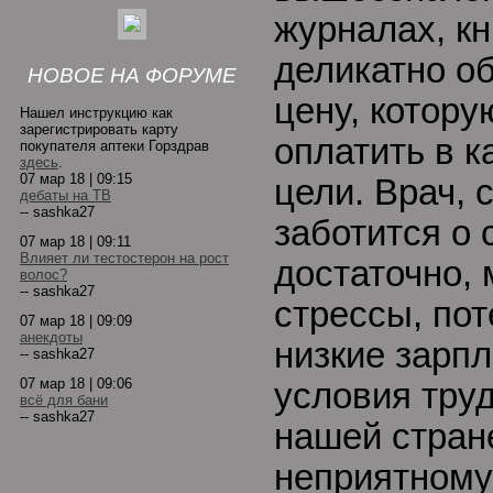
журналах, кн
деликатно о
НОВОЕ НА ФОРУМЕ
цену, котору
Нашел инструкцию как
зарегистрировать карту
оплатить в к
покупателя аптеки Горздрав
здесь
.
07 мар 18 | 09:15
цели. Врач, 
дебаты на ТВ
-- sashka27
заботится о 
07 мар 18 | 09:11
Влияет ли тестостерон на рост
достаточно,
волос?
-- sashka27
стрессы, по
07 мар 18 | 09:09
анекдоты
низкие зарп
-- sashka27
07 мар 18 | 09:06
условия труд
всё для бани
-- sashka27
нашей стране
неприятному 