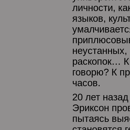
личности, ка
языков, куль
умалчиваетс
приплюсовыв
неустанных,
раскопок… К 
говорю? К п
часов.
20 лет назад
Эриксон про
пытаясь выяс
становятся 