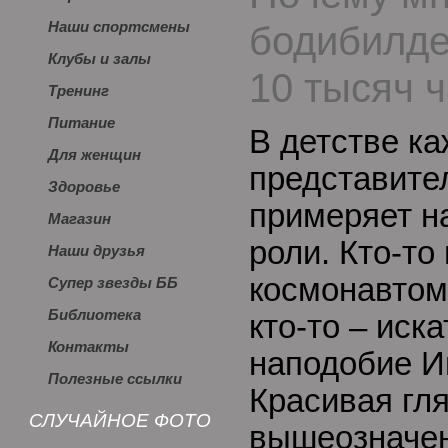
бодибилде
Наши спортсмены
Клубы и залы
10 тысяч 
Тренинг
Питание
В детстве к
Для женщин
представите
Здоровье
примеряет н
Магазин
роли. Кто-то
Наши друзья
космонавтом,
Супер звезды ББ
Библиотека
кто-то – иск
Контакты
наподобие И
Полезные ссылки
Красивая гл
СЛУЧАЙНОЕ ФОТО
вышеозначен