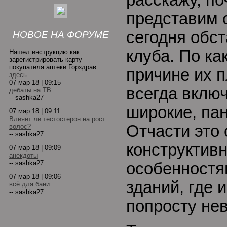
расскажу, по
представим 
сегодня обст
НОВОЕ НА ФОРУМЕ
клуба. По ка
Нашел инструкцию как
зарегистрировать карту
покупателя аптеки Горздрав
причине их 
здесь
.
07 мар 18 | 09:15
всегда включ
дебаты на ТВ
-- sashka27
широкие, па
07 мар 18 | 09:11
Влияет ли тестостерон на рост
Отчасти это
волос?
-- sashka27
конструктив
07 мар 18 | 09:09
анекдоты
-- sashka27
особенностя
07 мар 18 | 09:06
зданий, где 
всё для бани
-- sashka27
попросту не