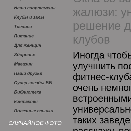
жалюзи: у
Наши спортсмены
Клубы и залы
решение д
Тренинг
клубов
Питание
Для женщин
Иногда чтоб
Здоровье
улучшить по
Магазин
Наши друзья
фитнес-клуб
Супер звезды ББ
очень немног
Библиотека
встроенными
Контакты
универсальн
Полезные ссылки
таких заведе
СЛУЧАЙНОЕ ФОТО