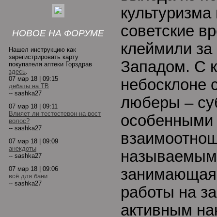
культуризма 
советские в
НОВОЕ НА ФОРУМЕ
клеймили за
Нашел инструкцию как
зарегистрировать карту
Западом. С к
покупателя аптеки Горздрав
здесь
.
07 мар 18 | 09:15
небосклоне 
дебаты на ТВ
-- sashka27
люберы – су
07 мар 18 | 09:11
Влияет ли тестостерон на рост
особенными
волос?
-- sashka27
взаимоотнош
07 мар 18 | 09:09
анекдоты
называемым
-- sashka27
07 мар 18 | 09:06
занимающаяс
всё для бани
-- sashka27
работы на з
активным на