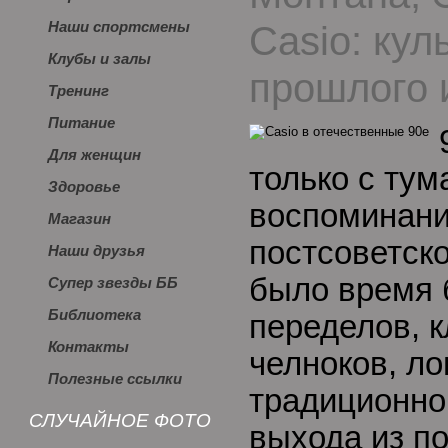
Casio: кул
Наши спортсмены
Клубы и залы
прошлого 
Тренинг
Питание
Для женщин
только с ту
Здоровье
воспоминани
Магазин
постсоветско
Наши друзья
было время 
Супер звезды ББ
Библиотека
переделов, 
Контакты
челноков, л
Полезные ссылки
традиционног
СЛУЧАЙНОЕ ФОТО
выхода из п