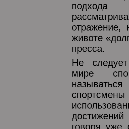
подхода
рассматрива
отражение, 
животе «дол
пресса.
Не следует
мире сп
называт
спортсмен
использов
достижений
говоря уже 