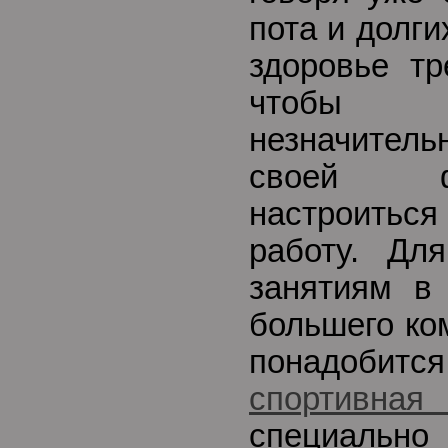
пота и долг
здоровье тр
чтобы в
незначите
своей ф
настроить
работу. Дл
занятиям в
большего ко
понадобит
спортивна
специально