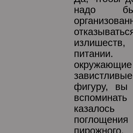
надо бы
организова
отказыват
излишеств
питании.
окружающи
завистливы
фигуру, вы
вспоминать
казалось
поглощен
пирожног