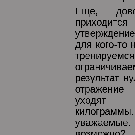
Еще, дово
приходи
утверждение
для кого-то 
трениру
ограничивае
результат н
отражение
уходят 
килограмм
уважаем
возможно