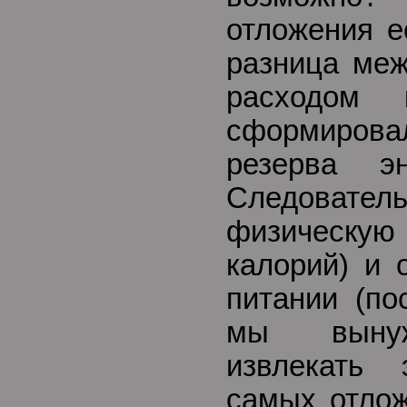
отложения е
разница меж
расходом 
сформиров
резерва эн
Следовате
физическую 
калорий) и 
питании (по
мы вынуж
извлекать
самых отлож