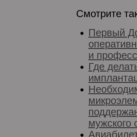
Смотрите та
Первый До
оперативн
и професс
Где делат
импланта
Необходи
микроэле
поддержан
мужского 
Авиабилет