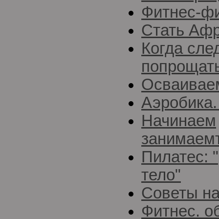
Фитнес-ф
Стать Афр
Когда сле
попрощать
Осваивае
Аэробика.
Начинаем
занимаемт
Пилатес: 
тело"
Советы н
Фитнес. о