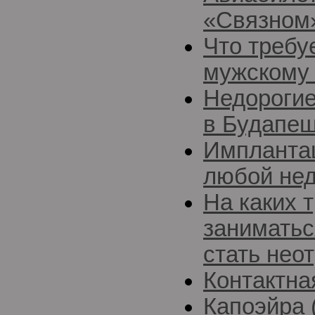
«Связном
Что требу
мужскому 
Недорогие
в Будапе
Импланта
любой нед
На каких 
заниматьс
стать нео
Контактна
Капоэйра 