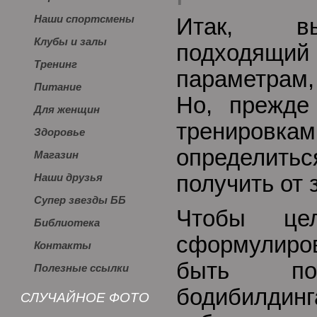
Наши спортсмены
Итак, в
Клубы и залы
подходящ
Тренинг
параметрам,
Питание
Но, прежде
Для женщин
трениро
Здоровье
определитьс
Магазин
получить от 
Наши друзья
Супер звезды ББ
Чтобы це
Библиотека
сформулиро
Контакты
быть по
Полезные ссылки
бодибилдин
СЛУЧАЙНОЕ ФОТО