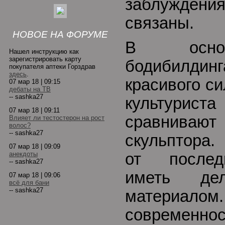
заблужден
связаны.
НОВОЕ НА ФОРУМЕ
В основ
Нашел инструкцию как
зарегистрировать карту
бодибилдинг
покупателя аптеки Горздрав
здесь
.
красивого си
07 мар 18 | 09:15
дебаты на ТВ
-- sashka27
культур
07 мар 18 | 09:11
сравнив
Влияет ли тестостерон на рост
волос?
-- sashka27
скульптора.
07 мар 18 | 09:09
анекдоты
от послед
-- sashka27
иметь д
07 мар 18 | 09:06
всё для бани
-- sashka27
материал
современнос