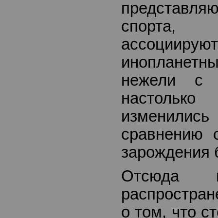
представл
спорта,
ассоциир
инопланет
нежели с 
настоль
изменили
сравнению 
зарождения 
Отсюда н
распростран
о том, что с