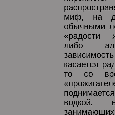
распростр
миф, на д
обычными ле
«радости 
либо алк
зависимость
касается ра
то со вр
«прожиг
поднимаетс
водкой,
занимающихс