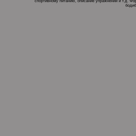
спортивному питанию, описание упражнений и т.д. Ф
бодиб