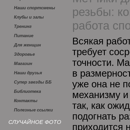
резьбы: ко
Наши спортсмены
Клубы и залы
работа сп
Тренинг
Питание
Всякая рабо
Для женщин
требует сос
Здоровье
точности. М
Магазин
в размерност
Наши друзья
уже она не п
Супер звезды ББ
Библиотека
механизму и 
Контакты
так, как ожи
Полезные ссылки
подогнать ра
СЛУЧАЙНОЕ ФОТО
приходится 