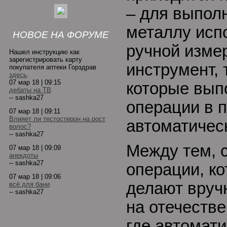
– для выпол
металлу испо
НОВОЕ НА ФОРУМЕ
ручной изме
Нашел инструкцию как
зарегистрировать карту
инструмент, 
покупателя аптеки Горздрав
здесь
.
07 мар 18 | 09:15
которые вып
дебаты на ТВ
-- sashka27
операции в 
07 мар 18 | 09:11
Влияет ли тестостерон на рост
автоматичес
волос?
-- sashka27
Между тем, 
07 мар 18 | 09:09
анекдоты
-- sashka27
операции, к
07 мар 18 | 09:06
делают вруч
всё для бани
-- sashka27
на отечеств
где автомат