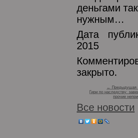
деньгами так
нужным…
Дата публи
2015
Комментиро
закрыто.
← Предыдущая 
Гири по наследству: зав
прочие непри
Все новости