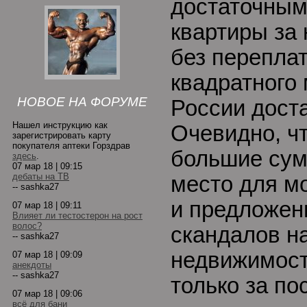
достаточным
квартиры за 
без переплат
квадратного 
НОВОЕ НА ФОРУМЕ
России дост
Нашел инструкцию как
Очевидно, чт
зарегистрировать карту
покупателя аптеки Горздрав
большие сум
здесь
.
07 мар 18 | 09:15
дебаты на ТВ
место для м
-- sashka27
и предложен
07 мар 18 | 09:11
Влияет ли тестостерон на рост
волос?
скандалов н
-- sashka27
недвижимост
07 мар 18 | 09:09
анекдоты
-- sashka27
только за по
07 мар 18 | 09:06
всё для бани