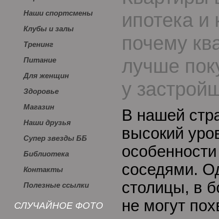
ипотека и 
Наши спортсмены
Клубы и залы
почему кв
Тренинг
лучше пок
Питание
Для женщин
у застрой
Здоровье
Магазин
В нашей стр
Наши друзья
высокий уро
Супер звезды ББ
особенности
Библиотека
соседями. О
Контакты
столицы, в 
Полезные ссылки
не могут пох
СЛУЧАЙНОЕ ФОТО