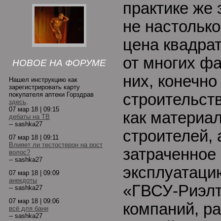
практике же 
не настольк
цена квадрат
от многих ф
НОВОЕ НА ФОРУМЕ
них, конечно
Нашел инструкцию как
зарегистрировать карту
покупателя аптеки Горздрав
строительст
здесь
.
07 мар 18 | 09:15
как материал
дебаты на ТВ
-- sashka27
строителей, 
07 мар 18 | 09:11
Влияет ли тестостерон на рост
затраченное 
волос?
-- sashka27
эксплуатаци
07 мар 18 | 09:09
анекдоты
«ГВСУ-Риэлт
-- sashka27
07 мар 18 | 09:06
компаний, р
всё для бани
-- sashka27