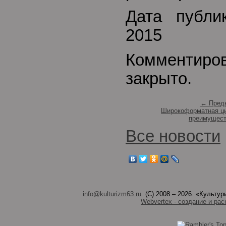
Дата публи
2015
Комментиро
закрыто.
← Пред
Широкоформатная ци
преимущест
Все новости
info@kulturizm63.ru
. (C) 2008 – 2026. «Культ
Webvertex - создание и рас