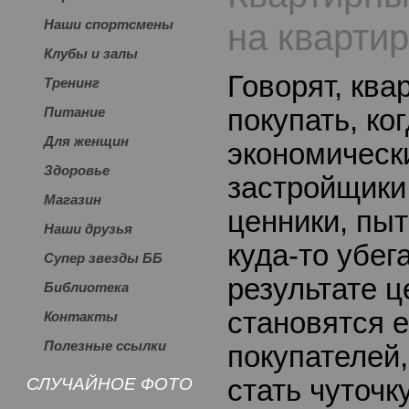
на квартир
Наши спортсмены
Клубы и залы
Говорят, ква
Тренинг
покупать, ко
Питание
Для женщин
экономически
Здоровье
застройщики
Магазин
ценники, пы
Наши друзья
куда-то убег
Супер звезды ББ
результате 
Библиотека
становятся 
Контакты
Полезные ссылки
покупателей,
СЛУЧАЙНОЕ ФОТО
стать чуточк