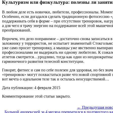
Культуризм или физкультура: полезны ли занятия
В любом деле есть новички, любители, профессионалы. Момент,
Особенно, если догадался сделать традиционную фотосессию «д
поддерживать себя в форме – при отсутствии тренировок, нагр
а для чего я трачу энергию на поддержание всей этой мышечно
преобразований.
Впрочем, это дело поправимое – достаточно снова записаться в 
заложнику у террористов, не испытает знаменитый Стокгольмс
уже само просит тренировку, а мышцы уже явственно выпирают
профессионалами не выдержать ни одному любителю. К сожале
атлетов смотрится…уродливо, тогда как один из неоднократн
гармоничного развития телесной конституции.
Говорят, фитнес и сам по себе полезен для здоровья, но без 
«тренировок» могут похвастаться разве что новой спортивной 
вот мечта о идеальном теле так и осталась неосуществимой…
Дата публикации: 4 февраля 2015
Комментирование этой статьи закрыто.
← Предыдущая ново
Больной анорексией за 4 месяца превратился в подтянутого к