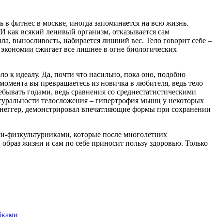
 в фитнес в москве, иногда запоминается на всю жизнь.
 И как всякий ленивый организм, отказывается сам
ла, выносливость, набирается лишний вес. Тело говорит себе –
й экономии сжигает все лишнее в огне биологических
ло к идеалу. Да, почти что насильно, пока оно, подобно
момента вы превращаетесь из новичка в любителя, ведь тело
бывать годами, ведь сравнения со среднестатистическими
атуральности телосложения – гипертрофия мышц у некоторых
енеггер, демонстрировал впечатляющие формы при сохранении
ами-физкультурниками, которые после многолетних
образ жизни и сам по себе приносит пользу здоровью. Только
бками