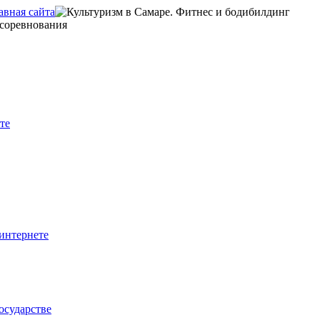
те
интернете
осударстве