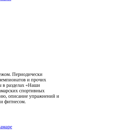
бежом. Периодически
чемпионатов и прочих
ы в разделах «Наши
самарских спортивных
нию, описание упражнений и
 и фитнесом.