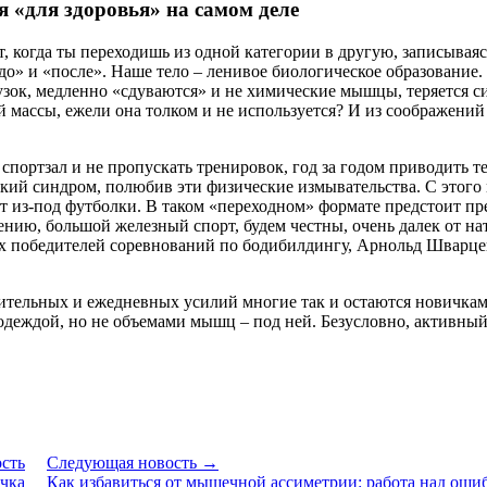
 «для здоровья» на самом деле
 когда ты переходишь из одной категории в другую, записываясь
о» и «после». Наше тело – ленивое биологическое образование.
узок, медленно «сдуваются» и не химические мышцы, теряется си
й массы, ежели она толком и не используется? И из соображени
спортзал и не пропускать тренировок, год за годом приводить те
кий синдром, полюбив эти физические измывательства. С этого 
 из-под футболки. В таком «переходном» формате предстоит пре
нию, большой железный спорт, будем честны, очень далек от н
ых победителей соревнований по бодибилдингу, Арнольд Шварц
значительных и ежедневных усилий многие так и остаются новичк
одеждой, но не объемами мышц – под ней. Безусловно, активный 
сть
Следующая новость →
ачка
Как избавиться от мышечной ассиметрии: работа над оши