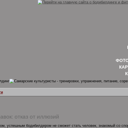
ФОТО
КАР
ги
авок: отказ от иллюзий
ром, успешным бодибилдером не сможет стать человек, знакомый со спор