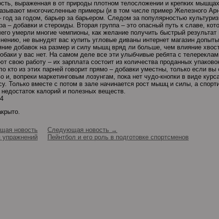
сть, выраженная в от природы плотном телосложении и крепких мышцах
оказывают многочисленные примеры (и в том числе пример Железного Арн
 год за годом, барьер за барьером. Следом за популярностью культури
ра – добавки и стероиды. Вторая группа – это опасный путь к славе, кот
 чего умерли многие чемпионы, как желание получить быстрый результат 
нению, не вынудят вас купить угловые диваны интернет магазин допыты
ние добавок на размер и силу мышц вряд ли больше, чем влияние хвост
обаки у вас нет. На самом деле все эти улыбчивые ребята с телереклам
т свою работу – их зарплата состоит из количества проданных упаковок
о кто из этих парней говорит прямо – добавки уместны, только если вы
о и, вопреки маркетинговым лозунгам, пока нет чудо-кнопки в виде курса
 Только вместе с потом в зале начинается рост мышц и силы, а спорт
 недостаток калорий и полезных веществ.
14
акрыто.
щая новость
Следующая новость →
я упражнений
Пейнтбол и его роль в подготовке спортсменов