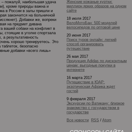
Женские кожаные куртки:
 – пожалуй, наибольшая удача
миллион ярких образов на одном
и), кроме природы важна и
сайте
зма в России в залы пришли и
орая закончится на больничной
18 июля 2017
иссякнет). Добавки же, вопреки
ВелоМотоБан: 500 моделей
вая на предмет дивана
велосипедов по оптовой цене
а вашей собаки на конфликт в
ы, стоящие в уголке спортзала
20 июня 2017
, а результативность
Поиск туров онлайн: легкий
 очень хорошо тренируетесь. Это
способ организовать
 таблеток, безопасно
путешествие
ивные добавки «всего лишь»
26 мая 2017
Продукция Adidas по дисконтным
ценам: выгодные покупки в
интернете
16 марта 2017
Путешествие в ЮАР:
экзотическая Африка ждет
гостей
9 февраля 2017
Экскурсии по Ватикану: близкое
знакомство с государством в
государстве
Все новости
RSS
/
Atom