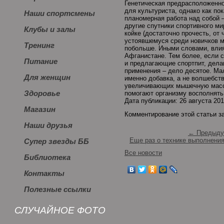
Генетическая предрасположенно
для культуриста, однако как п
Наши спортсмены
планомерная работа над собой –
другие спутники спортивного ми
Клубы и залы
койке (достаточно прочесть, от
устоявшемуся среди новичков м
Тренинг
побольше. Иными словами, влия
Афганистане. Тем более, если с
Питание
и предлагающие спортпит, делаю
применения – дело десятое. Мал
Для женщин
именно добавка, а не волшебств
увеличивающих мышечную массу.
Здоровье
помогают организму восполнять
Дата публикации: 26 августа 20
Магазин
Комментирование этой статьи з
Наши друзья
← Предыду
Еще раз о технике выполнени
Супер звезды ББ
Все новости
Библиотека
Контакты
Полезные ссылки
СЛУЧАЙНОЕ ФОТО