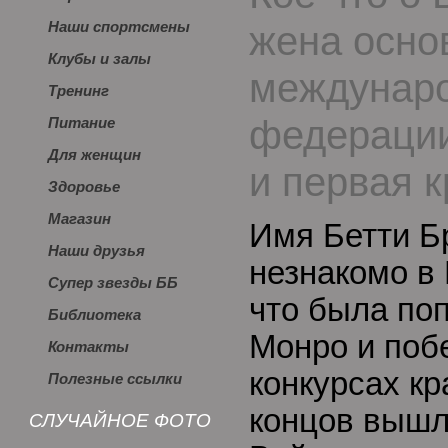
жена осно
Наши спортсмены
Клубы и залы
междунар
Тренинг
федерации
Питание
Для женщин
и первая 
Здоровье
Магазин
Имя Бетти Б
Наши друзья
незнакомо в 
Супер звезды ББ
что была по
Библиотека
Монро и поб
Контакты
конкурсах кр
Полезные ссылки
концов вышл
СЛУЧАЙНОЕ ФОТО