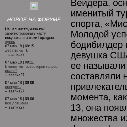
Вейдера, ос
именитый ту
НОВОЕ НА ФОРУМЕ
спорта, «Ми
Нашел инструкцию как
Молодой усп
зарегистрировать карту
покупателя аптеки Горздрав
здесь
.
бодибилдер 
07 мар 18 | 09:15
дебаты на ТВ
девушка США
-- sashka27
07 мар 18 | 09:11
ее называли
Влияет ли тестостерон на рост
волос?
составляли 
-- sashka27
07 мар 18 | 09:09
привлекатель
анекдоты
-- sashka27
момента, ка
07 мар 18 | 09:06
всё для бани
13, она появ
-- sashka27
множества и