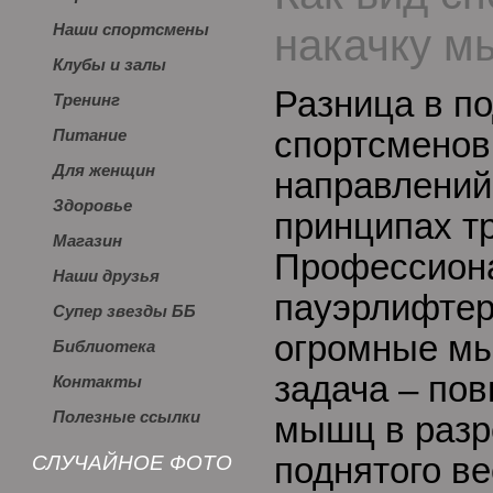
накачку 
Наши спортсмены
Клубы и залы
Разница в по
Тренинг
спортсменов
Питание
Для женщин
направлений
Здоровье
принципах т
Магазин
Профессион
Наши друзья
пауэрлифтер
Супер звезды ББ
огромные мы
Библиотека
задача – по
Контакты
Полезные ссылки
мышц в разр
СЛУЧАЙНОЕ ФОТО
поднятого в