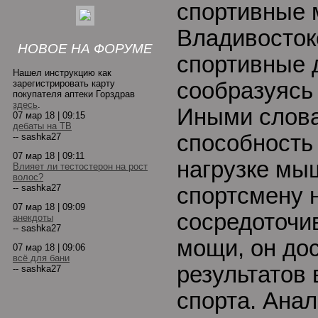
спортивные 
Владивосток
НОВОЕ НА ФОРУМЕ
спортивные 
Нашел инструкцию как
зарегистрировать карту
сообразуясь 
покупателя аптеки Горздрав
здесь
.
Иными слова
07 мар 18 | 09:15
дебаты на ТВ
способность
-- sashka27
07 мар 18 | 09:11
нагрузке мы
Влияет ли тестостерон на рост
волос?
-- sashka27
спортсмену 
07 мар 18 | 09:09
сосредоточи
анекдоты
-- sashka27
мощи, он до
07 мар 18 | 09:06
всё для бани
результатов 
-- sashka27
спорта. Анал