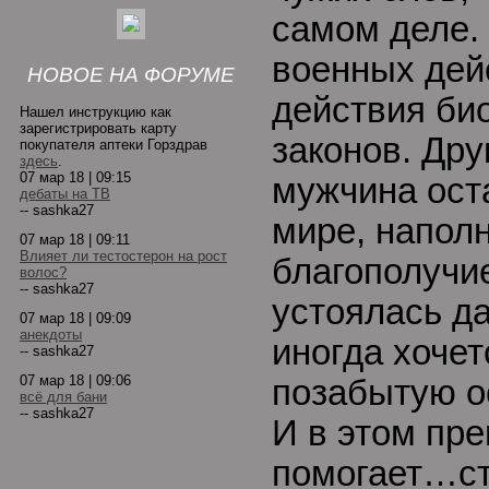
самом деле.
военных дей
НОВОЕ НА ФОРУМЕ
действия би
Нашел инструкцию как
зарегистрировать карту
законов. Дру
покупателя аптеки Горздрав
здесь
.
07 мар 18 | 09:15
мужчина ост
дебаты на ТВ
-- sashka27
мире, напол
07 мар 18 | 09:11
Влияет ли тестостерон на рост
благополучи
волос?
-- sashka27
устоялась д
07 мар 18 | 09:09
анекдоты
иногда хочет
-- sashka27
07 мар 18 | 09:06
позабытую о
всё для бани
-- sashka27
И в этом пр
помогает…ст