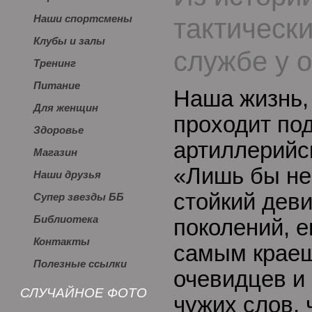
тактическ
Наши спортсмены
Клубы и залы
службе у 
Тренинг
Питание
Наша жизнь, 
Для женщин
проходит по
Здоровье
артиллерийс
Магазин
«Лишь бы не
Наши друзья
стойкий дев
Супер звезды ББ
Библиотека
поколений, 
Контакты
самым краеш
Полезные ссылки
очевидцев и
СЛУЧАЙНОЕ ФОТО
чужих слов, 