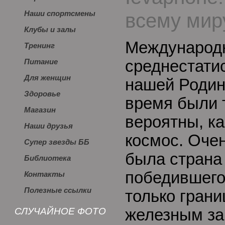
всему мир
Наши спортсмены
Клубы и залы
Международн
Тренинг
среднестати
Питание
Для женщин
нашей Родин
Здоровье
время были 
Магазин
вероятны, ка
Наши друзья
космос. Оче
Супер звезды ББ
была страна 
Библиотека
победившего
Контакты
Полезные ссылки
только грани
СЛУЧАЙНОЕ ФОТО
железным за