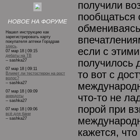
получили во
пообщаться 
НОВОЕ НА ФОРУМЕ
обмениваясь
Нашел инструкцию как
зарегистрировать карту
впечатления
покупателя аптеки Горздрав
здесь
.
если с этими
07 мар 18 | 09:15
дебаты на ТВ
получилось 
-- sashka27
07 мар 18 | 09:11
то вот с дос
Влияет ли тестостерон на рост
волос?
-- sashka27
международн
07 мар 18 | 09:09
что-то не ла
анекдоты
-- sashka27
порой при в
07 мар 18 | 09:06
всё для бани
международн
-- sashka27
кажется, что