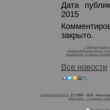
Дата публи
2015
Комментиро
закрыто.
← Предыдущая н
Корректирующее белье: в 
прекрасной половине челове
Все новости
info@kulturizm63.ru
. (C) 2008 – 2026. «Культ
Webvertex - создание и рас