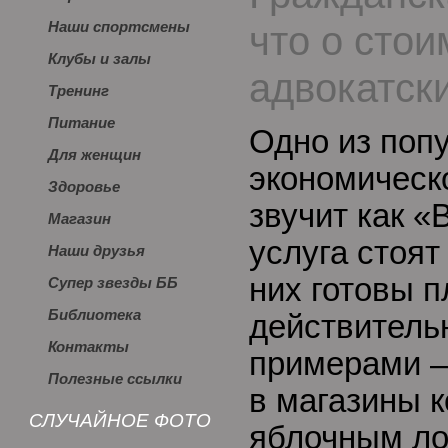
что о стои
Наши спортсмены
Клубы и залы
адвокатски
Тренинг
Питание
Одно из поп
Для женщин
экономическ
Здоровье
звучит как «
Магазин
услуга стоят
Наши друзья
них готовы п
Супер звезды ББ
Библиотека
действительн
Контакты
примерами –
Полезные ссылки
в магазины 
СЛУЧАЙНОЕ ФОТО
яблочным ло