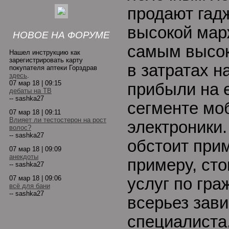
продают гад
высокой мар
НОВОЕ НА ФОРУМЕ
самым высо
Нашел инструкцию как
зарегистрировать карту
в затратах н
покупателя аптеки Горздрав
здесь
.
07 мар 18 | 09:15
прибыли на 
дебаты на ТВ
-- sashka27
сегменте мо
07 мар 18 | 09:11
Влияет ли тестостерон на рост
электроники.
волос?
-- sashka27
обстоит прим
07 мар 18 | 09:09
анекдоты
примеру, ст
-- sashka27
07 мар 18 | 09:06
услуг по гр
всё для бани
-- sashka27
всерьез зави
специалиста