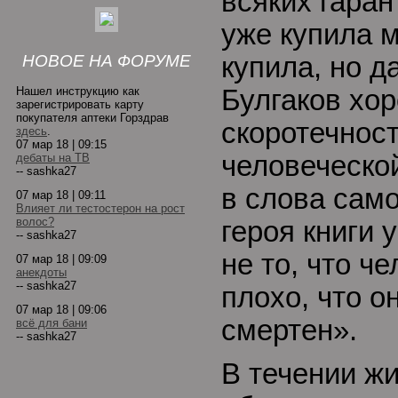
всяких гаран
уже купила м
НОВОЕ НА ФОРУМЕ
купила, но д
Нашел инструкцию как
Булгаков хо
зарегистрировать карту
покупателя аптеки Горздрав
скоротечност
здесь
.
07 мар 18 | 09:15
человеческо
дебаты на ТВ
-- sashka27
в слова само
07 мар 18 | 09:11
Влияет ли тестостерон на рост
волос?
героя книги
-- sashka27
не то, что ч
07 мар 18 | 09:09
анекдоты
-- sashka27
плохо, что о
07 мар 18 | 09:06
смертен».
всё для бани
-- sashka27
В течении ж