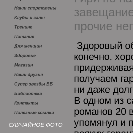
завещание
Наши спортсмены
Клубы и залы
прочие не
Тренинг
Питание
Здоровый об
Для женщин
конечно, хор
Здоровье
придерживая
Магазин
Наши друзья
получаем гар
Супер звезды ББ
ни даже дол
Библиотека
В одном из 
Контакты
романов 20 
Полезные ссылки
упомянул и 
СЛУЧАЙНОЕ ФОТО