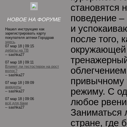
становятся 
поведение –
НОВОЕ НА ФОРУМЕ
и успокаиваю
Нашел инструкцию как
зарегистрировать карту
после того, 
покупателя аптеки Горздрав
здесь
.
07 мар 18 | 09:15
окружающей
дебаты на ТВ
-- sashka27
тренажерный
07 мар 18 | 09:11
Влияет ли тестостерон на рост
облегчением
волос?
-- sashka27
привычному 
07 мар 18 | 09:09
анекдоты
режиму. С о
-- sashka27
07 мар 18 | 09:06
любое рвени
всё для бани
-- sashka27
Заниматься
стране, где 