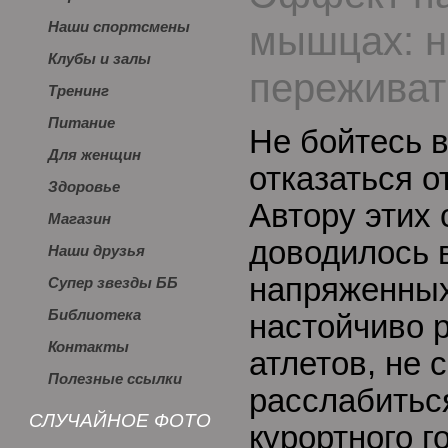
мышцах: н
Наши спортсмены
Клубы и залы
переживат
Тренинг
Питание
Не бойтесь 
Для женщин
отказаться о
Здоровье
Автору этих 
Магазин
доводилось 
Наши друзья
напряженных
Супер звезды ББ
Библиотека
настойчиво
Контакты
атлетов, не 
Полезные ссылки
расслабитьс
СЛУЧАЙНОЕ ФОТО
курортного г