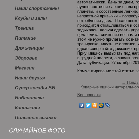
автоматически. День за днем, г
лучше состояние легких, тем п
Наши спортсмены
планеты, и собственные легкие
неприятной привычки – попробуй
Клубы и залы
потребления дыма. После неско
приходится откашливаться и ос
Тренинг
задыхаясь, нельзя сделать упр
целлюлита, снижение веса или н
Питание
этом не нужно прилагать созна
тренировке ничуть не сложнее, 
Для женщин
вдохе совершайте движение, пр
Приучившись выдыхать под нагр
Здоровье
в грудной полости, а значит во
Дата публикации: 27 октября 20
Магазин
Комментирование этой статьи з
Наши друзья
← Преды
Коварные ошибки натуральног
Супер звезды ББ
Все новости
Библиотека
Контакты
Полезные ссылки
СЛУЧАЙНОЕ ФОТО