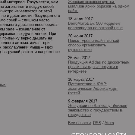
Женские кожаные куртки:
нный материал. Разумеется, чем
миллион ярких образов на одном
о загрязняет и воздух своей
сайте
быстро избавляется от этой
, но и десятилетия безудержного
18 июля 2017
амо собой – слишком часто
ВелоМотоБан: 500 моделей
авильного дыхания неоспорима –
велосипедов по оптовой цене
ом зале – избавление от
держивая воздух в легких. При
20 июня 2017
и привычку верно дышать на
Поиск туров онлайн: легкий
 полного автоматизма – при
способ организовать
ом расслаблении мышц – вдох.
путешествие
 нагрузкой растет и напряжение
26 мая 2017
Продукция Adidas по дисконтным
ценам: выгодные покупки в
интернете
16 марта 2017
Путешествие в ЮАР:
ных
экзотическая Африка ждет
гостей
9 февраля 2017
Экскурсии по Ватикану: близкое
знакомство с государством в
государстве
Все новости
RSS
/
Atom