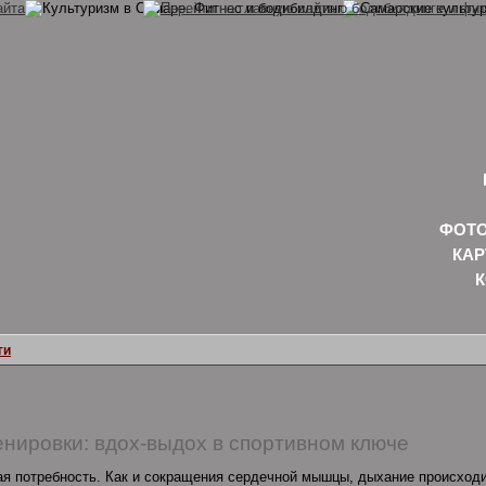
ФОТО
КАР
ги
нировки: вдох-выдох в спортивном ключе
ая потребность. Как и сокращения сердечной мышцы, дыхание происходи