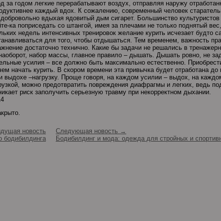
од за годом легкие перерабатывают воздух, отправляя наружу отработа
родуктивнее каждый вдох. К сожалению, современный человек старательн
, добровольно вдыхая ядовитый дым сигарет. Большинство культуристов 
те-ка поприседать со штангой, имея за плечами не только поднятый вес
льких недель интенсивных тренировок желание курить исчезает будто с
танавливаться для того, чтобы отдышаться. Тем временем, важность пр
ажнение достаточно технично. Какие бы задачи не решались в тренажерн
аоборот, набор массы, главное правило – дышать. Дышать ровно, не за
тельные усилия – все должно быть максимально естественно. Приобрест
чем начать курить. В скором времени эта привычка будет отработана до
и выдохе –нагрузку. Проще говоря, на каждом усилии – выдох, на кажд
узкой, можно предотвратить повреждения диафрагмы и легких, ведь под
зникает риск заполучить серьезную травму при некорректном дыхании.
14
акрыто.
дущая новость
Следующая новость →
о бодибилдинга
Бодибилдинг и мода: одежда для стройных и спортив