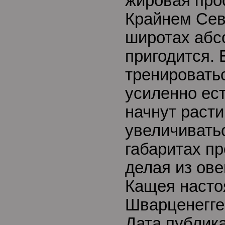
жировая про
Крайнем Сев
широтах абс
пригодится.
тренировать
усиленно ес
начнут расти
увеличивать
габаритах п
делая из ов
Кащея насто
Шварценегге
Дата публик