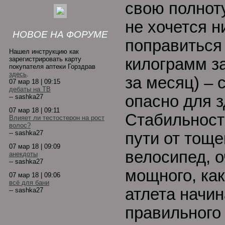
свою полнот
не хочется н
НОВОЕ НА ФОРУМЕ
поправиться
Нашел инструкцию как
зарегистрировать карту
килограмм за
покупателя аптеки Горздрав
здесь
.
за месяц) – 
07 мар 18 | 09:15
дебаты на ТВ
опасно для з
-- sashka27
07 мар 18 | 09:11
Стабильност
Влияет ли тестостерон на рост
волос?
-- sashka27
пути от тоще
07 мар 18 | 09:09
велосипед, о
анекдоты
-- sashka27
мощного, как
07 мар 18 | 09:06
всё для бани
атлета начин
-- sashka27
правильного 