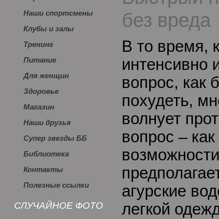
без вреда
Наши спортсмены
Клубы и залы
В то время, 
Тренинг
интенсивно и
Питание
Для женщин
вопрос, как 
Здоровье
похудеть, мн
Магазин
волнует про
Наши друзья
вопрос – как
Супер звезды ББ
возможности
Библиотека
предполагает
Контакты
Полезные ссылки
агурские во
СЛУЧАЙНОЕ ФОТО
легкой одежд