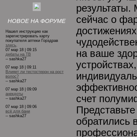
результаты.
сейчас о фа
НОВОЕ НА ФОРУМЕ
достижениях
Нашел инструкцию как
зарегистрировать карту
чудодействе
покупателя аптеки Горздрав
здесь
.
07 мар 18 | 09:15
на ваше здор
дебаты на ТВ
-- sashka27
устройствах
07 мар 18 | 09:11
Влияет ли тестостерон на рост
индивидуаль
волос?
-- sashka27
эффективнос
07 мар 18 | 09:09
анекдоты
счет полуми
-- sashka27
07 мар 18 | 09:06
Представьте
всё для бани
-- sashka27
обратились 
профессиона