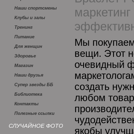
маркетинг
Наши спортсмены
Клубы и залы
эффективн
Тренинг
Питание
Мы покупаем
Для женщин
вещи. Этот н
Здоровье
очевидный ф
Магазин
маркетолог
Наши друзья
создать нужн
Супер звезды ББ
Библиотека
любом товаре
Контакты
производите
Полезные ссылки
чудодействе
СЛУЧАЙНОЕ ФОТО
якобы улуч