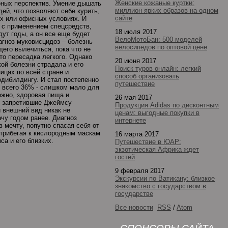
Женские кожаные куртки:
ерных перспектив. Умение дышать
миллион ярких образов на одном
ей, что позволяют себе курить,
сайте
их или офисных условиях. И
 с применением спецсредств,
18 июля 2017
дут годы, а он все еще будет
ВелоМотоБан: 500 моделей
гноз муковисцидоз – болезнь
велосипедов по оптовой цене
его вылечиться, пока что не
то пересадка легкого. Однако
20 июня 2017
кой болезни страдала и его
Поиск туров онлайн: легкий
ицах по всей стране и
способ организовать
одибилдингу. И стал постепенно
путешествие
л всего 36% - слишком мало для
ожно, здоровая пища и
26 мая 2017
ки запретившие Джеймсу
Продукция Adidas по дисконтным
 внешний вид никак не
ценам: выгодные покупки в
чу годом ранее. Диагноз
интернете
 мечту, попутно спасая себя от
 прибегая к кислородным маскам
16 марта 2017
са и его близких.
Путешествие в ЮАР:
экзотическая Африка ждет
гостей
9 февраля 2017
Экскурсии по Ватикану: близкое
знакомство с государством в
государстве
Все новости
RSS
/
Atom