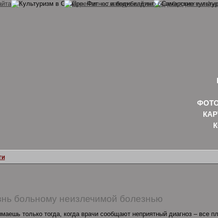
ФОТО
КАР
ги
знь больному неизлечимой болезнью
маешь только тогда, когда врачи сообщают неприятный диагноз – все п