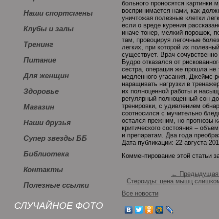
больного проносятся картинки м
воспринимается нами, как долж
Наши спортсмены
уничтожая полезные клетки лег
если о вреде курения рассказа
Клубы и залы
иначе тонер, мелкий порошок, п
там, провоцируя легочные бол
Тренинг
легких, при которой их полезны
существует. Врач сочувственно 
Питание
Будро отказался от рискованног
сестра, операция же прошла не 
Для женщин
медленного угасания, Джеймс р
наращивать нагрузки в тренаже
Здоровье
их полноценной работы и насыщ
регулярный полноценный сон до
тренировки, с удивлением обна
Магазин
соотносился с мучительно блед
остался прежним, но прогнозы к
Наши друзья
критического состояния – объем
и препаратам. Два года преобра
Супер звезды ББ
Дата публикации: 22 августа 20
Библиотека
Комментирование этой статьи з
Контакты
← Предыдущая 
Стероиды: цена мышц слишко
Полезные ссылки
Все новости
СЛУЧАЙНОЕ ФОТО