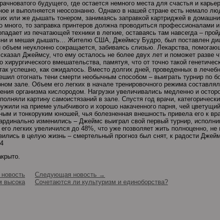
рачноватого будущего, где остается немного места для счастья и карь
ное и выполняется неосознанно. Однако в нашей стране есть немало люд
ких или же дышать тонером, занимаясь заправкой картриджей в домашн
но много, то заправка принтеров должна проводиться профессионалами и
опадает из печатающей техники в легкие, оставаясь там навсегда – прой
езни и мешая дышать… Жителю США, Джеймсу Будро, был поставлен диа
й объем неуклонно сокращается, забиваясь слизью. Лекарства, помогающ
сказал Джеймсу, что ему осталось не более двух лет и поможет разве ч
о хирургического вмешательства, памятуя, что от точно такой генетичес
так успешно, как ожидалось. Вместо долгих дней, проведенных в лечебн
ешил отогнать тени смерти необычным способом – выиграть турнир по б
рном зале. Объем его легких в начале тренировочного режима составля
ения организма кислородом. Нагрузки увеличивались медленно и остор
полняли картину самоистязаний в зале. Спустя год врачи, категоричес
ружили на приеме улыбчивого и хорошо накаченного парня, чей цветущий
ным и тонкоруким юношей, чья болезненная внешность привела его к вра
ардинально изменились – Джеймс выиграл свой первый турнир, исполнив
 его легких увеличился до 48%, что уже позволяет жить полноценно, не
зились в целую жизнь – смертельный прогноз был снят, к радости Джейм
14
акрыто.
новость
Следующая новость →
м высока
Сочетаются ли культуризм и единоборства?