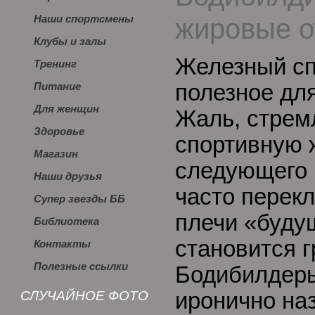
жировые о
Наши спортсмены
Клубы и залы
Железный сп
Тренинг
полезное дл
Питание
Для женщин
Жаль, стрем
Здоровье
спортивную 
Магазин
следующего 
Наши друзья
часто перек
Супер звезды ББ
плечи «будущ
Библиотека
становится г
Контакты
Полезные ссылки
Бодибилдеры
СЛУЧАЙНОЕ ФОТО
иронично на