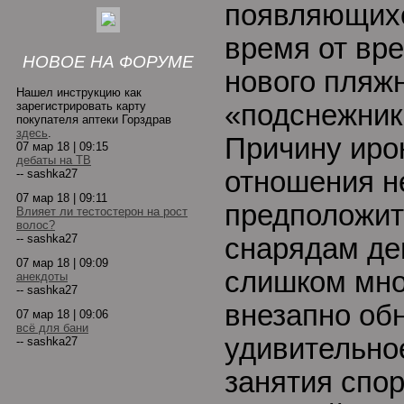
появляющихс
время от вре
НОВОЕ НА ФОРУМЕ
нового пляжн
Нашел инструкцию как
зарегистрировать карту
«подснежник
покупателя аптеки Горздрав
здесь
.
Причину иро
07 мар 18 | 09:15
дебаты на ТВ
отношения н
-- sashka27
07 мар 18 | 09:11
предположит
Влияет ли тестостерон на рост
волос?
-- sashka27
снарядам де
07 мар 18 | 09:09
слишком мно
анекдоты
-- sashka27
внезапно об
07 мар 18 | 09:06
всё для бани
удивительно
-- sashka27
занятия спо