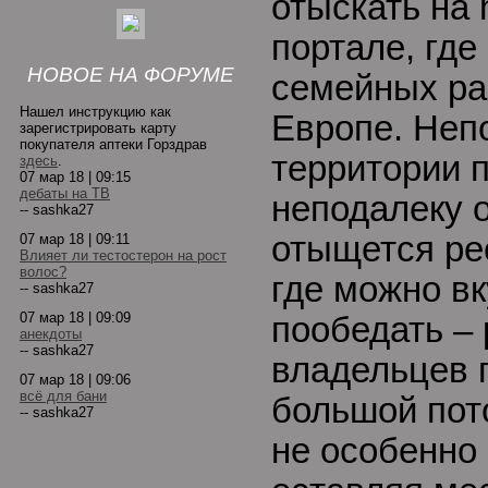
отыскать на ht
портале, где
НОВОЕ НА ФОРУМЕ
семейных ра
Нашел инструкцию как
Европе. Неп
зарегистрировать карту
покупателя аптеки Горздрав
территории 
здесь
.
07 мар 18 | 09:15
дебаты на ТВ
неподалеку о
-- sashka27
отыщется ре
07 мар 18 | 09:11
Влияет ли тестостерон на рост
волос?
где можно вк
-- sashka27
07 мар 18 | 09:09
пообедать – 
анекдоты
-- sashka27
владельцев п
07 мар 18 | 09:06
всё для бани
большой пот
-- sashka27
не особенно 