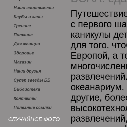
Наши спортсмены
Путешествие
Клубы и залы
с первого ша
Тренинг
каникулы де
Питание
для того, чт
Для женщин
Европой, а т
Здоровье
Магазин
многочислен
Наши друзья
развлечений
Супер звезды ББ
океанариум, 
Библиотека
другие, боле
Контакты
высокотехно
Полезные ссылки
развлечений
СЛУЧАЙНОЕ ФОТО