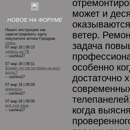
отремонтиров
может и дес
НОВОЕ НА ФОРУМЕ
оказываютс
Нашел инструкцию как
ветер. Ремон
зарегистрировать карту
покупателя аптеки Горздрав
здесь
.
задача повы
07 мар 18 | 09:15
дебаты на ТВ
профессиона
-- sashka27
07 мар 18 | 09:11
особенно ког
Влияет ли тестостерон на рост
волос?
достаточно х
-- sashka27
07 мар 18 | 09:09
современны
анекдоты
-- sashka27
телепанелей
07 мар 18 | 09:06
всё для бани
когда выясн
-- sashka27
проверенног