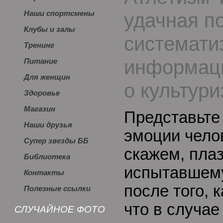
удачная п
Наши спортсмены
Клубы и залы
системати
Тренинг
информац
Питание
Для женщин
о культур
Здоровье
Магазин
Представьте
Наши друзья
эмоции челов
Супер звезды ББ
скажем, пла
Библиотека
испытавшему
Контакты
после того, 
Полезные ссылки
что в случае
СЛУЧАЙНОЕ ФОТО