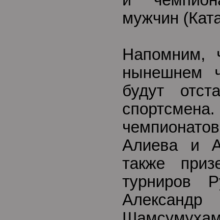
и чемпион
мужчин (Кат
Напомним, 
нынешнем ч
будут отст
спортсмена.
чемпионато
Алиева и А
также приз
турниров Р
Александр
Шамсумух