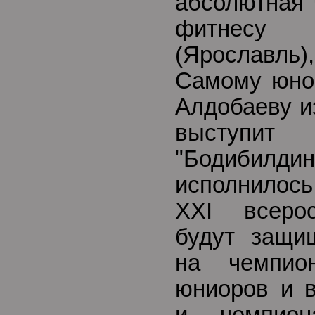
абсолютная 
фитнесу 
(Ярославль)
Самому юном
Алдобаеву и
выступи
"Бодибилд
исполнилось
XXI всерос
будут защи
на чемпио
юниоров и в