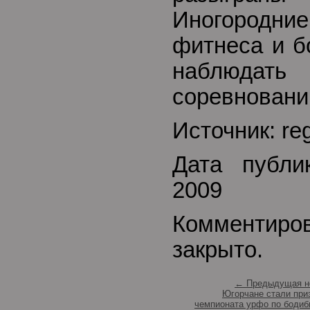
Иногород
фитнеса и б
наблюда
соревнований
Источник: reg
Дата публи
2009
Комментиро
закрыто.
← Предыдущая н
Югорчане стали при
чемпионата урфо по бодиб