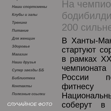
На чемпио
Наши спортсмены
бодибилди
Клубы и залы
Тренинг
200 сильн
Питание
В Ханты-Ман
Для женщин
Здоровье
стартуют со
Магазин
в рамках XX
Наши друзья
чемпионат
Супер звезды ББ
России по
Библиотека
фитнесу 
Контакты
Националь
Полезные ссылки
соберут в
СЛУЧАЙНОЕ ФОТО