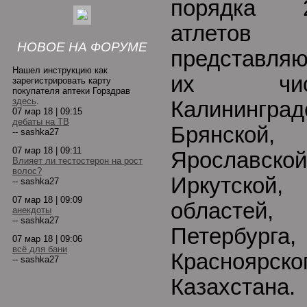
порядка 
атлетов 
НОВОЕ НА ФОРУМЕ
представля
Нашел инструкцию как
их чис
зарегистрировать карту
покупателя аптеки Горздрав
здесь
.
Калининград
07 мар 18 | 09:15
дебаты на ТВ
Брянско
-- sashka27
07 мар 18 | 09:11
Ярославско
Влияет ли тестостерон на рост
волос?
Иркутско
-- sashka27
07 мар 18 | 09:09
областей,
анекдоты
-- sashka27
Петербург
07 мар 18 | 09:06
всё для бани
Красноярског
-- sashka27
Казахс