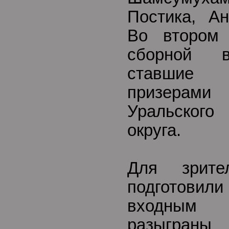
Постика, Ан
Во втором 
сборной в
ставшие 
призера
Уральског
округа.
Для зрите
подготови
входным 
разыграны