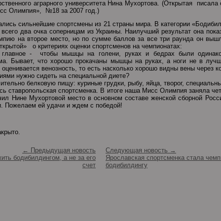
рственного аграрного университета Нина Мухортова. (Открытая писала
сс Олимпия», №18 за 2007 год.)
ались сильнейшие спортсмены из 21 страны мира. В категории «Бодиби
всего два очка соперницам из Украины. Наилучший результат она пока
пию на второе место, но по сумме баллов за все три раунда он вышла
ткрытой» о критериях оценки спортсменов на чемпионатах:
 главное - чтобы мышцы на голени, руках и бедрах были одинак
ма. Бывает, что хорошо прокачаны мышцы на руках, а ноги не в лучш
оценивается венозность, то есть насколько хорошо видны вены через к
ниями нужно сидеть на специальной диете?
ительно белковую пищу: куриные грудки, рыбу, яйца, творог, специальн
сь ставропольская спортсменка. В итоге наша Мисс Олимпия заняла чет
чил Нине Мухортовой место в основном составе женской сборной Росс
и. Пожелаем ей удачи и ждем с победой!
акрыто.
← Предыдущая новость
Следующая новость →
ить бодибилдингом, а не за его
Ярославская спортсменка стала чемп
счет
бодибилдингу