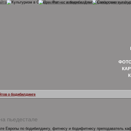
ФОТО
КАР
йтов о бодибилдинге
на пьедестале
те Европы по бодибилдингу, фитнесу и бодифитнесу преподаватель ка