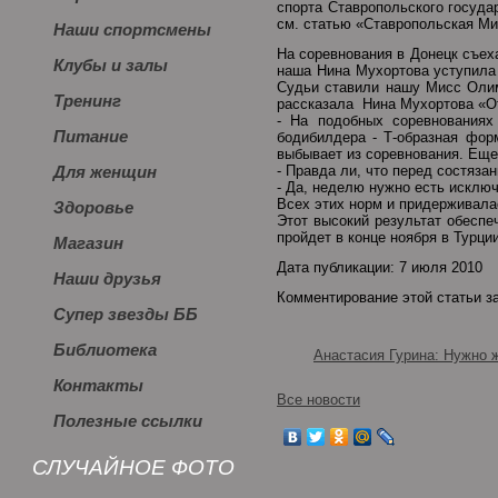
спорта Ставропольского госуда
см. статью «Ставропольская Ми
Наши спортсмены
На соревнования в Донецк съех
Клубы и залы
наша Нина Мухортова уступила 
Судьи ставили нашу Мисс Олим
Тренинг
рассказала Нина Мухортова «О
- На подобных соревнованиях
Питание
бодибилдера - Т-образная фор
выбывает из соревнования. Еще 
- Правда ли, что перед состяза
Для женщин
- Да, неделю нужно есть исключ
Всех этих норм и придерживала
Здоровье
Этот высокий результат обеспе
пройдет в конце ноября в Турци
Магазин
Дата публикации: 7 июля 2010
Наши друзья
Комментирование этой статьи з
Супер звезды ББ
Библиотека
Анастасия Гурина: Нужно ж
Контакты
Все новости
Полезные ссылки
СЛУЧАЙНОЕ ФОТО