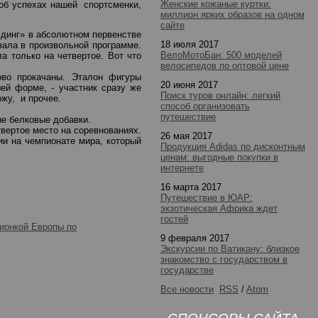
Женские кожаные куртки:
 об успехах нашей спортсменки,
миллион ярких образов на одном
сайте
лдинг» в абсолютном первенстве
18 июля 2017
зала в произвольной программе.
ВелоМотоБан: 500 моделей
 только на четвертое. Вот что
велосипедов по оптовой цене
ово прокачаны. Эталон фигуры
20 июня 2017
ей форме, - участник сразу же
Поиск туров онлайн: легкий
ожу, и прочее.
способ организовать
путешествие
ые белковые добавки.
вертое место на соревнованиях.
26 мая 2017
ии на чемпионате мира, который
Продукция Adidas по дисконтным
ценам: выгодные покупки в
интернете
16 марта 2017
Путешествие в ЮАР:
экзотическая Африка ждет
гостей
ионкой Европы по
9 февраля 2017
Экскурсии по Ватикану: близкое
знакомство с государством в
государстве
Все новости
RSS
/
Atom