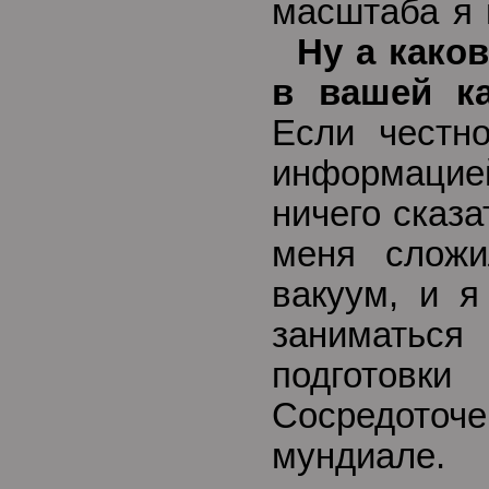
масштаба я 
Ну а како
в вашей ка
Если честн
информацие
ничего сказат
меня сложи
вакуум, и я
заниматьс
подготовк
Сосредоточе
мундиал