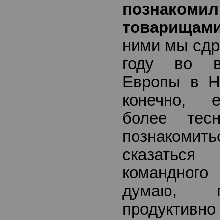
познакоми
товарищам
ними мы сдр
году во в
Европы в Н
конечно, 
более тес
познакомить
сказатьс
командного
думаю, п
продуктив