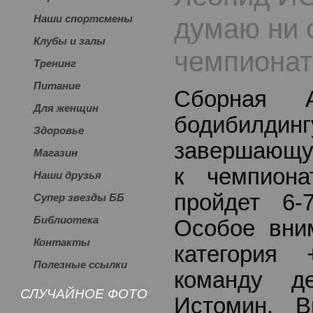
думаю ни 
Наши спортсмены
Клубы и залы
чемпионат
Тренинг
Питание
Сборная А
Для женщин
бодибилд
Здоровье
завершающу
Магазин
к чемпиона
Наши друзья
пройдет 6-
Супер звезды ББ
Библиотека
Особое вни
Контакты
категория
Полезные ссылки
команду д
СЛУЧАЙНОЕ ФОТО
Истомин. В