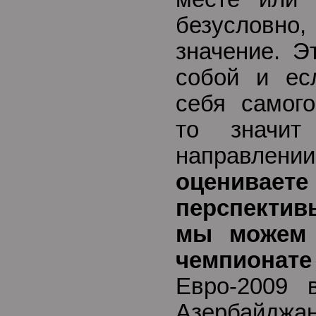
безусловн
значение. Э
собой и ес
себя самого
то значи
направл
оценива
перспектив
мы можем 
чемпионат
Евро-2009 
Азербайджан