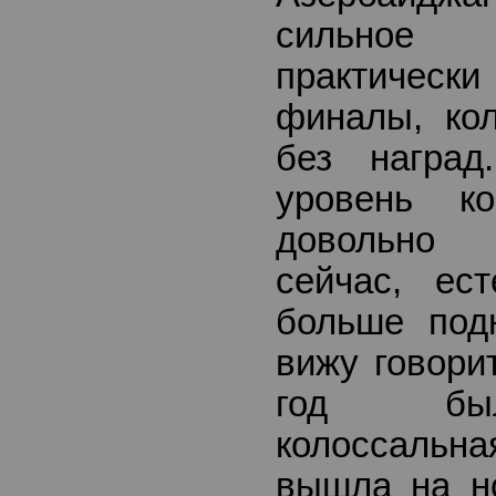
сильное 
практичес
финалы, кол
без награ
уровень к
довольно 
сейчас, ес
больше под
вижу говорит
год был
колоссальна
вышла на н