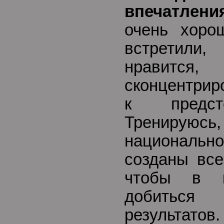
впечатлен
очень хоро
встретили
нравитс
сконцентрир
к предст
Трениру
национал
созданы все
чтобы в к
добиться
резул