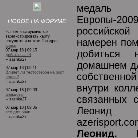
медаль
Европы-2
НОВОЕ НА ФОРУМЕ
российск
Нашел инструкцию как
зарегистрировать карту
намерен пом
покупателя аптеки Горздрав
здесь
.
07 мар 18 | 09:15
добиться 
дебаты на ТВ
-- sashka27
домашнем дл
07 мар 18 | 09:11
Влияет ли тестостерон на рост
собственной
волос?
-- sashka27
внутри колл
07 мар 18 | 09:09
анекдоты
связанных 
-- sashka27
07 мар 18 | 09:06
Леонид
всё для бани
-- sashka27
azerisport
Леонид. 