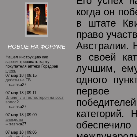
Его успех н
когда он по
в штате Кв
право участ
Австралии. 
НОВОЕ НА ФОРУМЕ
в своей ка
Нашел инструкцию как
зарегистрировать карту
лучшим, ему
покупателя аптеки Горздрав
здесь
.
07 мар 18 | 09:15
одного пунк
дебаты на ТВ
-- sashka27
первое 
07 мар 18 | 09:11
Влияет ли тестостерон на рост
победител
волос?
-- sashka27
категорий. 
07 мар 18 | 09:09
анекдоты
обеспечил
-- sashka27
07 мар 18 | 09:06
междунаро
всё для бани