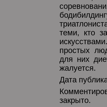
соревн
бодибилди
триатлонис
теми, кто з
искусств
простых люд
для них ди
жалуется.
Дата публика
Комментиро
закрыто.