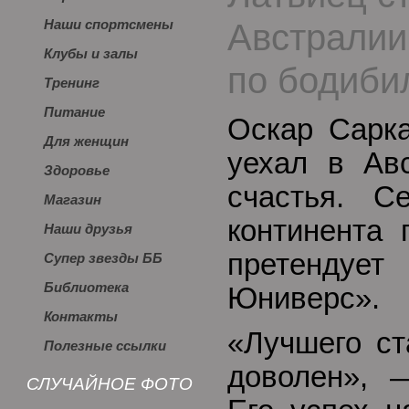
Австралии
Наши спортсмены
Клубы и залы
по бодиби
Тренинг
Питание
Оскар Сарка
Для женщин
уехал в Ав
Здоровье
счастья. С
Магазин
континента 
Наши друзья
претендует
Супер звезды ББ
Библиотека
Юниверс».
Контакты
«Лучшего ст
Полезные ссылки
доволен», 
СЛУЧАЙНОЕ ФОТО