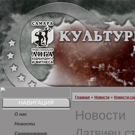
»
»
Главная
Новости
Новости са
НАВИГАЦИЯ
Новости
О нас
Новости
Латвиец с
Соревнования