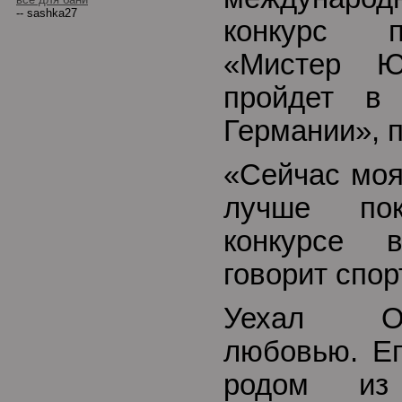
-- sashka27
конкурс п
«Мистер Ю
пройдет в
Германии», п
«Сейчас моя
лучше по
конкурсе 
говорит спор
Уехал О
любовью. Е
родом из