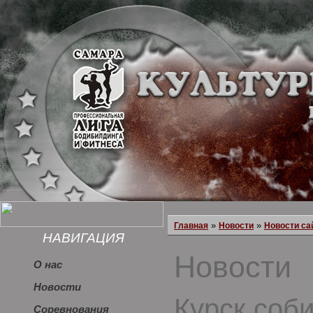
»
»
Главная
Новости
Новости са
НАВИГАЦИЯ
Новости
О нас
Новости
Курск соб
Соревнования