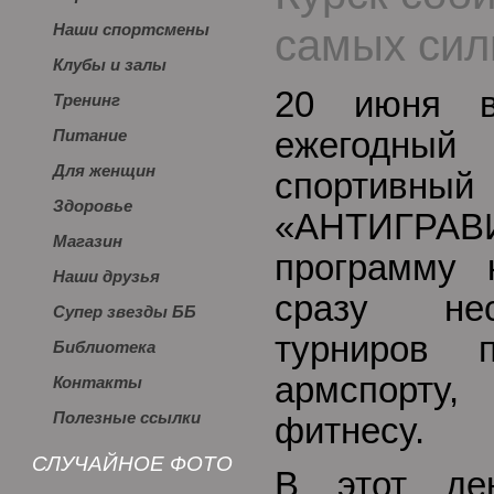
самых сил
Наши спортсмены
Клубы и залы
20 июня в
Тренинг
ежегодный
Питание
Для женщин
спортив
Здоровье
«АНТИГРА
Магазин
программу 
Наши друзья
сразу нес
Супер звезды ББ
турниров п
Библиотека
армспорту
Контакты
Полезные ссылки
фитнесу.
СЛУЧАЙНОЕ ФОТО
В этот де