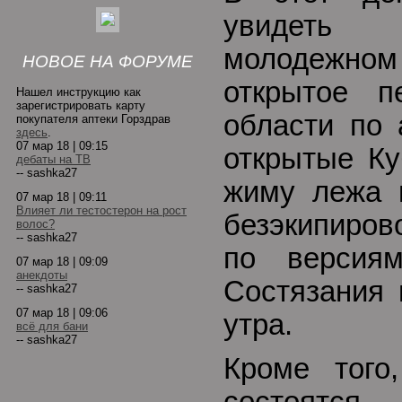
увидеть
молодежном
НОВОЕ НА ФОРУМЕ
открытое п
Нашел инструкцию как
зарегистрировать карту
области по 
покупателя аптеки Горздрав
здесь
.
07 мар 18 | 09:15
открытые Ку
дебаты на ТВ
-- sashka27
жиму лежа 
07 мар 18 | 09:11
Влияет ли тестостерон на рост
безэкипиро
волос?
-- sashka27
по верси
07 мар 18 | 09:09
анекдоты
Состязания 
-- sashka27
07 мар 18 | 09:06
утра.
всё для бани
-- sashka27
Кроме того