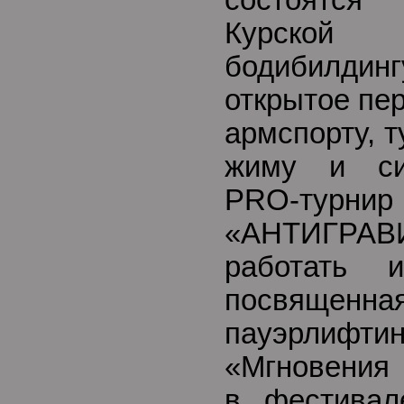
состоятся
Курской
бодибилдинг
открытое пе
армспорту, 
жиму и си
PRO-турнир
«АНТИГРАВ
работать и
посвяще
пауэрлифтин
«Мгновения 
в фестивал