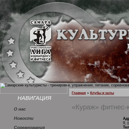
»
Главная
Клубы и залы
НАВИГАЦИЯ
«Кураж» фитнес-
О нас
Новости
Ад
9, 
Те
Соревнования