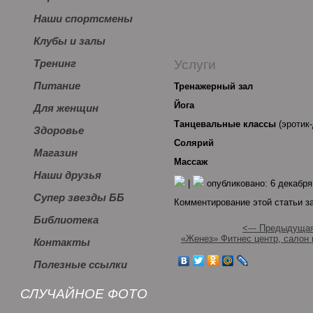
Наши спортсмены
Клубы и залы
Услуги
Тренинг
Питание
Тренажерный зал
Йога
Для женщин
Танцевальные классы
(эротик-
Здоровье
Солярий
Магазин
Массаж
Наши друзья
|
опубликовано: 6 декабря
Супер звезды ББ
Комментирование этой статьи з
Библиотека
<--- Предыдущая
«Женез» Фитнес центр, салон 
Контакты
Полезные ссылки
СЛУЧАЙНОЕ ФОТО