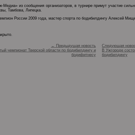
ж-Медиа» из сообщения организаторов, в турнире примут участие сил
квы, Тамбова, Липецка.
чемпион России 2009 года, мастер спорта по бодибилдингу Алексей Мищ
акрыто.
← Предыдущая новость
Следующая ново
ытый чемпионат Тверской области по бодибилдингу и
В Ужгороде состо
бодифитнесу
бодибилдингу