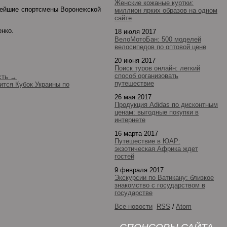
Женские кожаные куртки:
ьнейшие спортсмены Воронежской
миллион ярких образов на одном
сайте
енко.
18 июля 2017
ВелоМотоБан: 500 моделей
велосипедов по оптовой цене
20 июня 2017
Поиск туров онлайн: легкий
способ организовать
сть →
путешествие
ится Кубок Украины по
26 мая 2017
Продукция Adidas по дисконтным
ценам: выгодные покупки в
интернете
16 марта 2017
Путешествие в ЮАР:
экзотическая Африка ждет
гостей
9 февраля 2017
Экскурсии по Ватикану: близкое
знакомство с государством в
государстве
Все новости
RSS
/
Atom