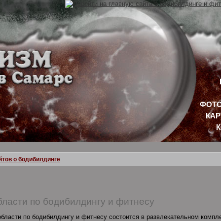
ФОТО
КАР
йтов о бодибилдинге
бласти по бодибилдингу и фитнесу
бласти по бодибилдингу и фитнесу состоится в развлекательном комплек