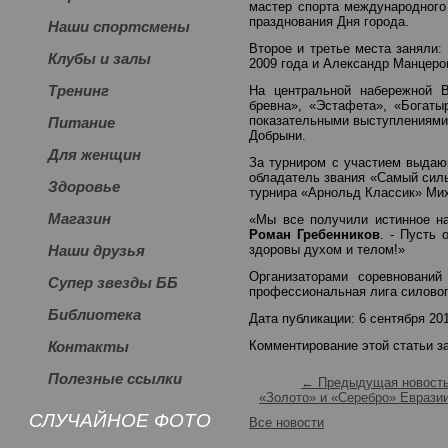
мастер спорта международного
празднования Дня города.
Наши спортсмены
Второе и третье места заняли:
Клубы и залы
2009 года и Александр Манцеро
Тренинг
На центральной набережной В
бревна», «Эстафета», «Богаты
показательными выступлениями 
Питание
Добрыни.
Для женщин
За турниром с участием выдаю
обладатель звания «Самый силь
Здоровье
турнира «Арнольд Классик» Ми
Магазин
«Мы все получили истинное н
Роман Гребенников
. - Пусть
здоровы духом и телом!»
Наши друзья
Организаторами соревнований
Супер звезды ББ
профессиональная лига силовог
Библиотека
Дата публикации: 6 сентября 20
Комментирование этой статьи з
Контакты
Полезные ссылки
← Предыдущая новост
«Золото» и «Серебро» Еврази
СЛУЧАЙНОЕ ФОТО
Все новости