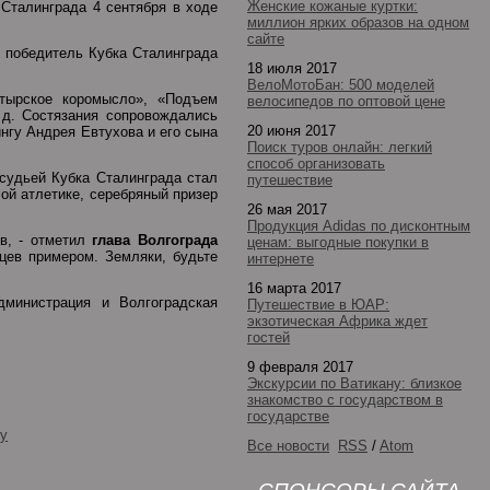
Женские кожаные куртки:
Сталинграда 4 сентября в ходе
миллион ярких образов на одном
сайте
, победитель Кубка Сталинграда
18 июля 2017
ВелоМотоБан: 500 моделей
атырское коромысло», «Подъем
велосипедов по оптовой цене
 д. Состязания сопровождались
20 июня 2017
нгу Андрея Евтухова и его сына
Поиск туров онлайн: легкий
способ организовать
судьей Кубка Сталинграда стал
путешествие
ой атлетике, серебряный призер
26 мая 2017
Продукция Adidas по дисконтным
в, - отметил
глава Волгограда
ценам: выгодные покупки в
цев примером. Земляки, будьте
интернете
16 марта 2017
дминистрация и Волгоградская
Путешествие в ЮАР:
экзотическая Африка ждет
гостей
9 февраля 2017
Экскурсии по Ватикану: близкое
знакомство с государством в
государстве
ду
Все новости
RSS
/
Atom