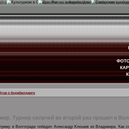
ФОТО
КАР
йтов о бодибилдинге
мир. Турнир силачей во второй раз прошел в Вол
стриму в Волгограде победил Александр Клюшев из Владимира. Как с