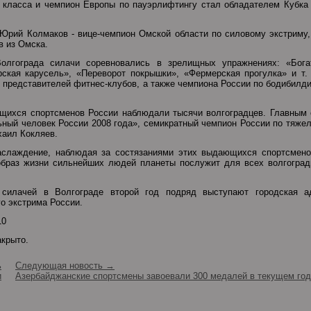
 класса и чемпион Европы по пауэрлифтингу стал обладателем Кубка 
 Юрий Колмаков - вице-чемпион Омской области по силовому экстриму
в из Омска.
олгограда силачи соревновались в зрелищных упражнениях: «Бог
рская карусель», «Переворот покрышки», «Фермерская прогулка» и т.
представителей фитнес-клубов, а также чемпиона России по бодибилди
щихся спортсменов России наблюдали тысячи волгоградцев. Главным 
ный человек России 2008 года», семикратный чемпион России по тяжел
хаил Кокляев.
аслаждение, наблюдая за состязаниями этих выдающихся спортсмено
 образ жизни сильнейших людей планеты послужит для всех волгоград
 силачей в Волгограде второй год подряд выступают городская а
о экстрима России.
10
акрыто.
ь
Следующая новость →
и
Азербайджанские спортсмены завоевали 300 медалей в текущем го