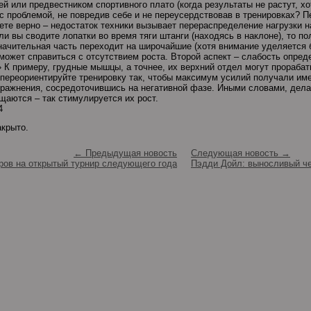
 или предвестником спортивного плато (когда результаты не растут, хо
 с проблемой, не повредив себе и не переусердствовав в тренировках? П
ете верно – недостаток техники вызывает перераспределение нагрузки н
ли вы сводите лопатки во время тяги штанги (находясь в наклоне), то п
начительная часть переходит на широчайшие (хотя внимание уделяется 
может справиться с отсутствием роста. Второй аспект – слабость опре
 К примеру, грудные мышцы, а точнее, их верхний отдел могут прорабат
 переориентируйте тренировку так, чтобы максимум усилий получали им
ражнения, сосредоточившись на негативной фазе. Иными словами, дел
ащаются – так стимулируется их рост.
4
акрыто.
← Предыдущая новость
Следующая новость →
ров на открытый турнир следующего года
Пэдди Дойл: выносливый ч