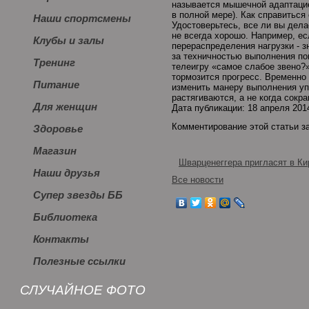
называется мышечной адаптацией
в полной мере). Как справиться
Наши спортсмены
Удостоверьтесь, все ли вы дела
не всегда хорошо. Например, ес
Клубы и залы
перераспределения нагрузки - з
за техничностью выполнения по
Тренинг
телеигру «самое слабое звено?»
тормозится прогресс. Временно
Питание
изменить манеру выполнения уп
растягиваются, а не когда сокр
Для женщин
Дата публикации: 18 апреля 201
Комментирование этой статьи з
Здоровье
Магазин
Шварценеггера пригласят в Ки
Наши друзья
Все новости
Супер звезды ББ
Библиотека
Контакты
Полезные ссылки
СЛУЧАЙНОЕ ФОТО