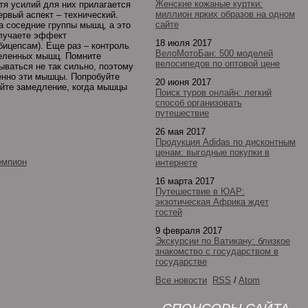
Женские кожаные куртки:
тя усилий для них прилагается
миллион ярких образов на одном
ервый аспект – технический.
сайте
а соседние группы мышц, а это
олучаете эффект
18 июля 2017
бицепсам). Еще раз – контроль
ВелоМотоБан: 500 моделей
деленных мышц. Помните
велосипедов по оптовой цене
ываться не так сильно, поэтому
енно эти мышцы. Попробуйте
20 июня 2017
айте замедление, когда мышцы
Поиск туров онлайн: легкий
способ организовать
путешествие
26 мая 2017
Продукция Adidas по дисконтным
ценам: выгодные покупки в
емпион
интернете
16 марта 2017
Путешествие в ЮАР:
экзотическая Африка ждет
гостей
9 февраля 2017
Экскурсии по Ватикану: близкое
знакомство с государством в
государстве
Все новости
RSS
/
Atom