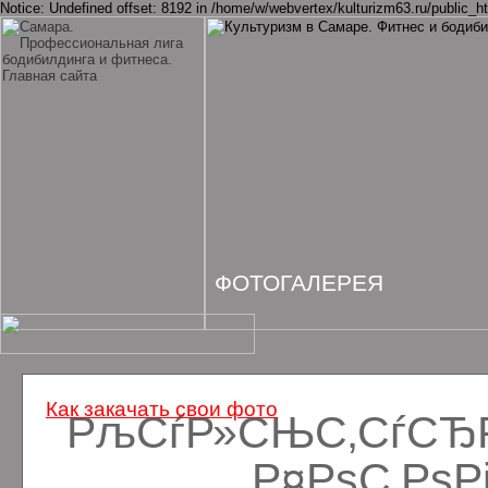
Notice: Undefined offset: 8192 in /home/w/webvertex/kulturizm63.ru/public_ht
ФОТОГАЛЕРЕЯ
Как закачать свои фото
РљСѓР»СЊС‚СѓСЂРё
Р¤РѕС‚Рѕ