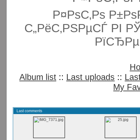
Р¤РѕС‚Рѕ Р±Рѕ
С„РёС‚РЅРµСЃ РІ Р
РїСЂРµ
H
Album list
::
Last uploads
::
Las
My Fav
Last comments