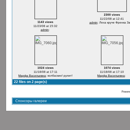
2300 views
11/22/08 at 12:41
1143 views
admin
: Леха круче Френка З
11/23/08 at 15:32
admin
:
1024 views
1074 views
11/18/08 at 17:11
11/18/08 at 17:10
Марфа Васильевна
: колбаскин! рулит!
Марфа Васильевна
:
22 files on 2 page(s)
Power
Спонсоры галереи