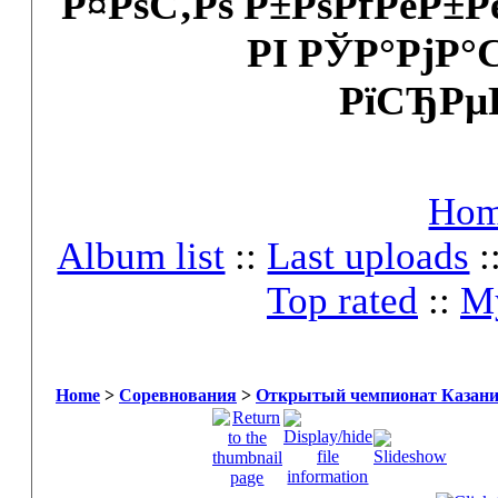
Р¤РѕС‚Рѕ Р±РѕРґРёР±
РІ РЎР°РјР°
РїСЂРµ
Ho
Album list
::
Last uploads
:
Top rated
::
My
Home
>
Соревнования
>
Открытый чемпионат Казани 