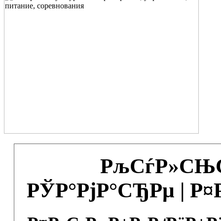
РљСѓР»СЊС
РЎР°РјР°СЂРµ | Р