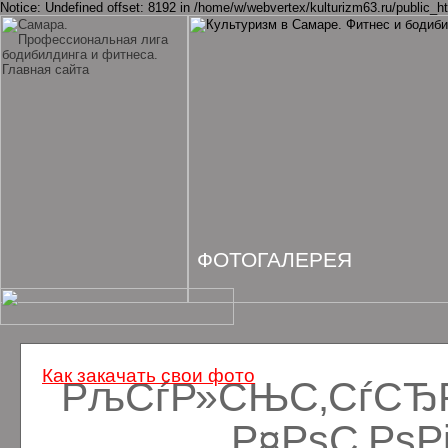
Notice: Undefined offset: 8192 in /home/w/webvertex/kulturizm63.ru/public_ht
ФОТОГАЛЕРЕЯ
Как закачать свои фото
РљСѓР»СЊС‚СѓСЂРё
Р¤РѕС‚Рѕ