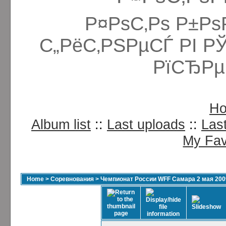
Р¤РѕС‚Рѕ Р±Рѕ
С„РёС‚РЅРµСЃ РІ Р
РїСЂРµ
H
Album list
::
Last uploads
::
Las
My Fav
Home
>
Соревнования
>
Чемпионат России WFF Самара 2 мая 200