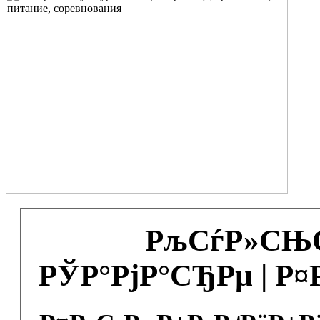
РљСѓР»СЊС
РЎР°РјР°СЂРµ | Р