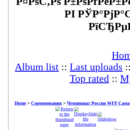
Р¤РѕС‚Рѕ Р±РѕРґРёР±
РІ РЎР°РјР°
РїСЂРµ
Ho
Album list
::
Last uploads
:
Top rated
::
My
Home
>
Соревнования
>
Чемпионат России WFF Самар